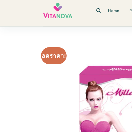
Skip
to
Home
P
content
ลดราคา!