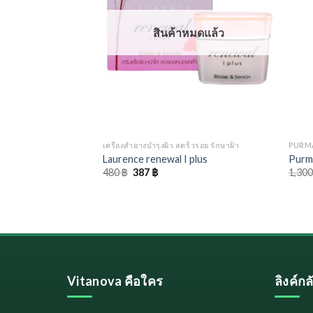
หมดแล้ว
สินค้าหมดแล้ว
COLLAGEN
เครืองสำอางบำรุงผิว ลดริ้วรอย รักษาฝ้า
PURMA
llage (โปร 3 กล่อง)
Laurence renewal I plus
Purma
rrent
Original
Current
480
฿
387
฿
1,30
ice
price
price
was:
is:
29 ฿.
480 ฿.
387 ฿.
Vitanova คือใคร
ลิงค์ก