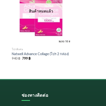
สินค้าหมดแล้ว
โปรพิเศษ
Natwell Advance Collage (โปร 2 กล่อง)
Original
Current
940
฿
799
฿
price
price
was:
is:
940 ฿.
799 ฿.
ช่องทางติดต่อ