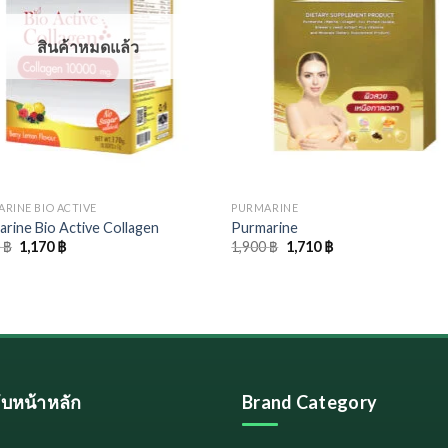
สินค้าหมดแล้ว
RINE BIO ACTIVE
PURMARINE
rine Bio Active Collagen
Purmarine
Original
Current
Original
Current
0
฿
1,170
฿
1,900
฿
1,710
฿
price
price
price
price
was:
is:
was:
is:
1,300 ฿.
1,170 ฿.
1,900 ฿.
1,710 ฿.
ลับหน้าหลัก
Brand Category