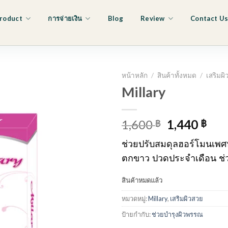
roduct
การจ่ายเงิน
Blog
Review
Contact U
หน้าหลัก
/
สินค้าทั้งหมด
/
เสริมผ
Millary
Original
Cur
1,600
1,440
฿
฿
price
pri
ช่วยปรับสมดุลฮอร์โมนเพศ
was:
is:
ตกขาว ปวดประจำเดือน ช่ว
1,600 ฿.
1,4
สินค้าหมดแล้ว
หมวดหมู่:
Millary
,
เสริมผิวสวย
ป้ายกำกับ:
ช่วยบำรุงผิวพรรณ