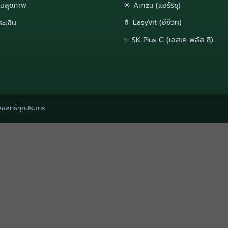
มสุขภาพ
☀️ Airizu (แอร์ริซุ)
💊 EasyVit (อีซีวิท)
ระเงิน
✨ SK Plus C (เอสเค พลัส ซี)
ขสิทธิ์ทุกประการ