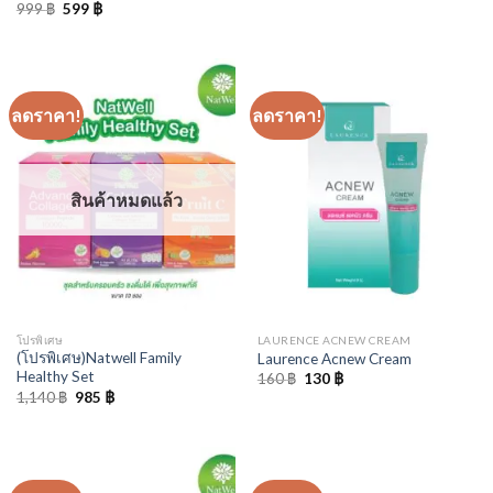
price
price
Original
Current
999
฿
599
฿
was:
is:
price
price
460 ฿.
414 ฿.
was:
is:
999 ฿.
599 ฿.
ลดราคา!
ลดราคา!
สินค้าหมดแล้ว
โปรพิเศษ
LAURENCE ACNEW CREAM
(โปรพิเศษ)Natwell Family
Laurence Acnew Cream
Healthy Set
Original
Current
160
฿
130
฿
price
price
Original
Current
1,140
฿
985
฿
was:
is:
price
price
160 ฿.
130 ฿.
was:
is:
1,140 ฿.
985 ฿.