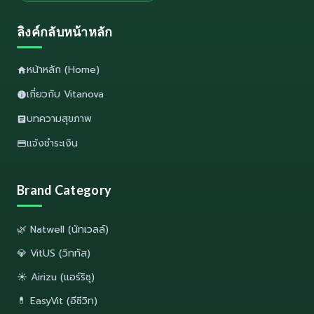
ลิงค์กลับหน้าหลัก
หน้าหลัก (Home)
เกี่ยวกับ Vitanova
บทความสุขภาพ
แจ้งชำระเงิน
Brand Category
🌿 Natwell (นัทเวลล์)
💎 VitUS (วิททัส)
☀️ Airizu (แอร์ริซุ)
💊 EasyVit (อีซีวิท)