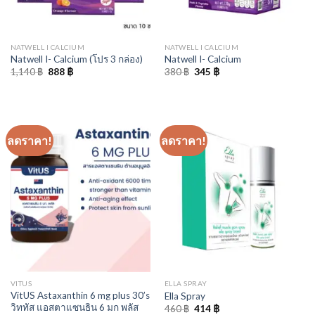
NATWELL I CALCIUM
NATWELL I CALCIUM
Natwell I- Calcium (โปร 3 กล่อง)
Natwell I- Calcium
Original
Current
Original
Current
1,140
฿
888
฿
380
฿
345
฿
price
price
price
price
was:
is:
was:
is:
1,140 ฿.
888 ฿.
380 ฿.
345 ฿.
ลดราคา!
ลดราคา!
VITUS
ELLA SPRAY
VitUS Astaxanthin 6 mg plus 30’s
Ella Spray
วิททัส แอสตาแซนธิน 6 มก พลัส
Original
Current
460
฿
414
฿