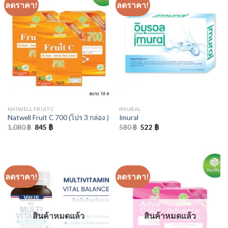
ลดราคา!
ลดราคา!
NATWELL FRUIT C
IMURAL
Natwell Fruit C 700 (โปร 3 กล่อง )
Imural
Original
Current
Original
Current
1,080
฿
845
฿
580
฿
522
฿
price
price
price
price
was:
is:
was:
is:
1,080 ฿.
845 ฿.
580 ฿.
522 ฿.
ลดราคา!
ลดราคา!
สินค้าหมดแล้ว
สินค้าหมดแล้ว