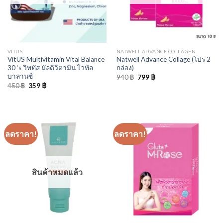
VITUS
NATWELL ADVANCE COLLAGEN
VitUS Multivitamin Vital Balance
Natwell Advance Collage (โปร 2
30 ‘s วิททัส มัลติวิตามิน ไวทัล
กล่อง)
บาลานซ์
Original
Current
940
฿
799
฿
price
price
Original
Current
450
฿
359
฿
was:
is:
price
price
940 ฿.
799 ฿.
was:
is:
450 ฿.
359 ฿.
ลดราคา!
ลดราคา!
สินค้าหมดแล้ว