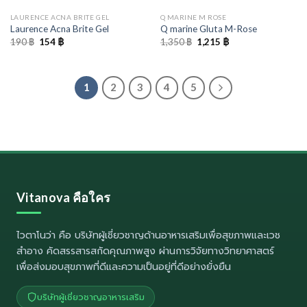
LAURENCE ACNA BRITE GEL
Q MARINE M ROSE
Laurence Acna Brite Gel
Q marine Gluta M-Rose
Original
Current
Original
Current
190
฿
154
฿
1,350
฿
1,215
฿
price
price
price
price
was:
is:
was:
is:
190 ฿.
154 ฿.
1,350 ฿.
1,215 ฿.
1
2
3
4
5
Vitanova คือใคร
ไวตาโนว่า
คือ บริษัทผู้เชี่ยวชาญด้านอาหารเสริมเพื่อสุขภาพและเวช
สำอาง คัดสรรสารสกัดคุณภาพสูง ผ่านการวิจัยทางวิทยาศาสตร์
เพื่อส่งมอบสุขภาพที่ดีและความเป็นอยู่ที่ดีอย่างยั่งยืน
บริษัทผู้เชี่ยวชาญอาหารเสริม