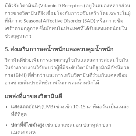
มีตัวรับวิตามินดี (Vitamin D Receptors) อยู่ในสมองหลายส่วน
การขาดวิตามินดีจึงเชื่อมโยงกับภาวะซึมเศร้า โดยเฉพาะในผู้
ที่มีภาวะ Seasonal Affective Disorder (SAD) หรือภาวะซึม
เศร้าตามฤดูกาล ซึ่งมักพบในประเทศที่ได้รับแสงแดดน้อยใน
ช่วงฤดูหนาว
5. ส่งเสริมการลดน้ำหนักและควบคุมน้ำหนัก
วิตามินดีช่วยเพิ่มการเผาผลาญไขมันและลดการสะสมไขมัน
ในร่างกาย งานวิจัยพบว่าผู้ที่มีระดับวิตามินดีสูงมักมีดัชนีมวล
กาย (BMI) ที่ต่ำกว่า และการเสริมวิตามินดีร่วมกับแคลเซียม
อาจช่วยเพิ่มประสิทธิภาพในการลดน้ำหนักได้
แหล่งที่มาของวิตามินดี
แสงแดดอ่อนๆ
(UVB) ช่วงเช้า 10-15 นาทีต่อวัน เป็นแหล่ง
ที่ดีที่สุด
ปลาที่มีไขมันสูง
เช่น ปลาแซลมอน ปลาทูน่า ปลา
แมคเคอเรล