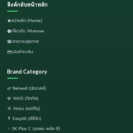
ลิงค์กลับหน้าหลัก
หน้าหลัก (Home)
เกี่ยวกับ Vitanova
บทความสุขภาพ
แจ้งชำระเงิน
Brand Category
🌿 Natwell (นัทเวลล์)
💎 VitUS (วิททัส)
☀️ Airizu (แอร์ริซุ)
💊 EasyVit (อีซีวิท)
✨ SK Plus C (เอสเค พลัส ซี)