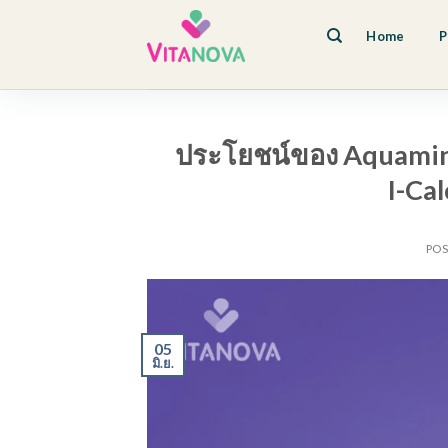
Skip
to
Home
P
content
ประโยชน์ของ Aquamin
I-Ca
PO
05
มิ.ย.