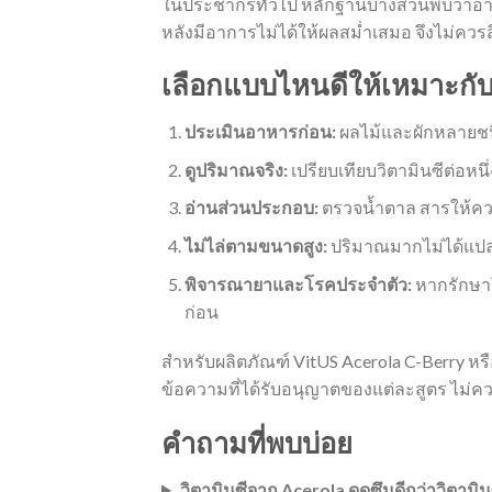
ในประชากรทั่วไป หลักฐานบางส่วนพบว่าอาจ
หลังมีอาการไม่ได้ให้ผลสม่ำเสมอ จึงไม่ควรสื
เลือกแบบไหนดีให้เหมาะกั
ประเมินอาหารก่อน:
ผลไม้และผักหลายชน
ดูปริมาณจริง:
เปรียบเทียบวิตามินซีต่อหนึ
อ่านส่วนประกอบ:
ตรวจน้ำตาล สารให้คว
ไม่ไล่ตามขนาดสูง:
ปริมาณมากไม่ได้แปลว่
พิจารณายาและโรคประจำตัว:
หากรักษาโ
ก่อน
สำหรับผลิตภัณฑ์ VitUS Acerola C-Berry ห
ข้อความที่ได้รับอนุญาตของแต่ละสูตร ไม่ค
คำถามที่พบบ่อย
วิตามินซีจาก Acerola ดูดซึมดีกว่าวิตามิน