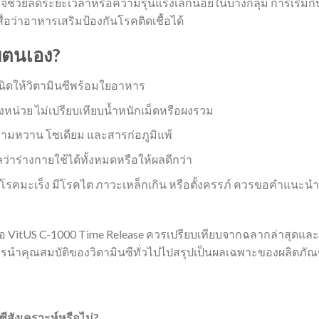
ช่วยลดระยะเวลาหรือความรุนแรงเล็กน้อยในบางกลุ่ม การเริ่มกิ
่อว่าอาหารเสริมป้องกันโรคติดเชื้อได้
บตนเอง?
ิดให้วิตามินซีพร้อมใยอาหาร
่งหน่วย ไม่เปรียบเทียบน้ำหนักเม็ดหรือผงรวม
ามหวาน โซเดียม และสารก่อภูมิแพ้
าร่างกายใช้ได้ทั้งหมดหรือให้ผลดีกว่า
รคมะเร็ง มีโรคไต ภาวะเหล็กเกิน หรือตั้งครรภ์ ควรขอคำแนะนำ
รือ VitUS C-1000 Time Release ควรเปรียบเทียบจากฉลากล่าสุดและ
วรนำคุณสมบัติของวิตามินซีทั่วไปไปสรุปเป็นผลเฉพาะของผลิตภัณ
ซีสังเคราะห์หรือไม่?