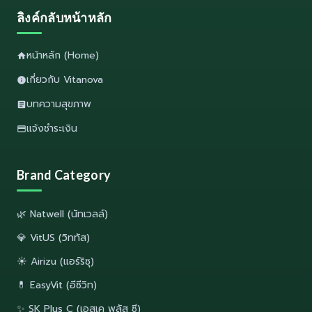
ลิงค์กลับหน้าหลัก
หน้าหลัก (Home)
เกี่ยวกับ Vitanova
บทความสุขภาพ
แจ้งชำระเงิน
Brand Category
🌿 Natwell (นัทเวลล์)
💎 VitUS (วิททัส)
☀️ Airizu (แอร์ริซุ)
💊 EasyVit (อีซีวิท)
✨ SK Plus C (เอสเค พลัส ซี)