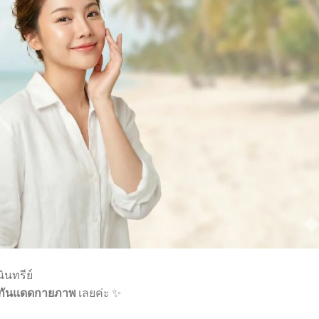
ินทรีย์
อ กันแดดกายภาพ
เลยค่ะ ✨