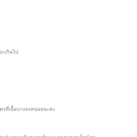
อะเกินไป
ูตรที่เนื้อบางลงหน่อยนะคะ
ิวแต่แลกมากับความข้นและความวอกเล็กน้อย