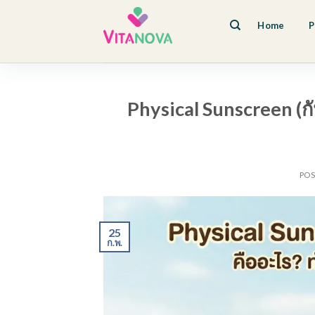
Skip
to
Home
P
content
Physical Sunscreen (
PO
25
ก.พ.