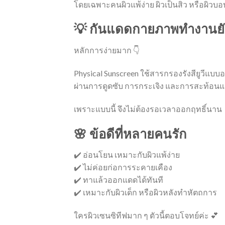
โดยเฉพาะคนผิวแพ้ง่าย ผิวเป็นสิว หรือผิวบ
💡 กันแดดกายภาพทำงานยั
หลักการง่ายมาก 👇
Physical Sunscreen ใช้สารกรองรังสียูวีแบบอนิน
ผ่านการดูดซับ การกระเจิง และการสะท้อนแสง
เพราะแบบนี้ จึงไม่ต้องรอเวลาออกฤทธิ์นาน
🌸 ข้อดีที่หลายคนรัก
✔️ อ่อนโยน เหมาะกับผิวแพ้ง่าย
✔️ ไม่ค่อยก่อการระคายเคือง
✔️ ทาแล้วออกแดดได้ทันที
✔️ เหมาะกับผิวเด็ก หรือผิวหลังทำหัตถการ
ใครผิวเซนซิทีฟมาก ๆ ตัวนี้ตอบโจทย์ค่ะ 💕