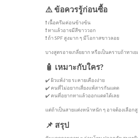
⚠️ ข้อควรรู้ก่อนซื้อ
❗ เนื้อครีมค่อนข้างข้น
❗ ทาแล้วอาจมีสีขาววอก
❗ ถ้า SPF สูงมาก ๆ มีโอกาสขาวลอย
บางสูตรอาจเกลี่ยยาก หรือเป็นคราบถ้าทาเย
🧴 เหมาะกับใคร?
✔️ ผิวแพ้ง่าย ระคายเคืองง่าย
✔️ คนที่ไม่อยากเสี่ยงแพ้สารกันแดด
✔️ คนที่อยากทาแล้วออกแดดได้เลย
แต่ถ้าเป็นสายแต่งหน้าหนัก ๆ อาจต้องเลือกส
📌 สรุป
กันแดดกายภาพ = อ่อนโยน ปลอดภัย สบายผ