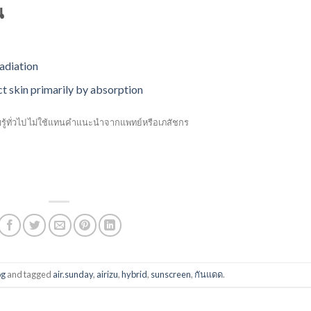
น
adiation
ct skin primarily by absorption
ามรู้ทั่วไป ไม่ใช้แทนคำแนะนำจากแพทย์หรือเภสัชกร
og
and tagged
air.sunday
,
airizu
,
hybrid
,
sunscreen
,
กันแดด
.