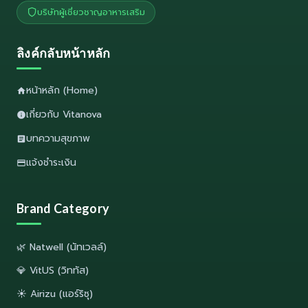
บริษัทผู้เชี่ยวชาญอาหารเสริม
ลิงค์กลับหน้าหลัก
หน้าหลัก (Home)
เกี่ยวกับ Vitanova
บทความสุขภาพ
แจ้งชำระเงิน
Brand Category
🌿 Natwell (นัทเวลล์)
💎 VitUS (วิททัส)
☀️ Airizu (แอร์ริซุ)