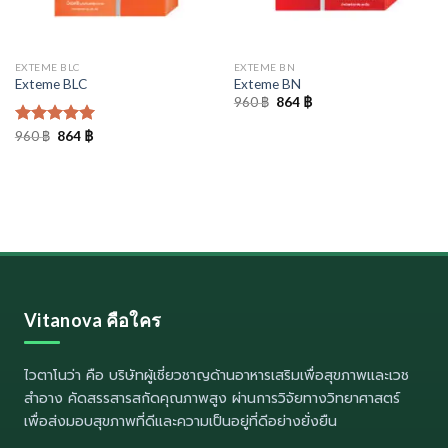
EXTEME BLC
EXTEME BN
Exteme BLC
Exteme BN
Original
Current
960
฿
864
฿
price
price
was:
is:
Original
Current
ให้คะแนน
960
฿
864
฿
960 ฿.
864 ฿.
price
price
5.00
ตั้งแต่
was:
is:
1-5
960 ฿.
864 ฿.
คะแนน
Vitanova คือใคร
ไวตาโนว่า
คือ บริษัทผู้เชี่ยวชาญด้านอาหารเสริมเพื่อสุขภาพและเวช
สำอาง คัดสรรสารสกัดคุณภาพสูง ผ่านการวิจัยทางวิทยาศาสตร์
เพื่อส่งมอบสุขภาพที่ดีและความเป็นอยู่ที่ดีอย่างยั่งยืน