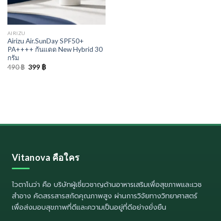
AIRIZU
Airizu Air.SunDay SPF50+
PA++++ กันแดด New Hybrid 30
กรัม
Original
Current
490
฿
399
฿
price
price
was:
is:
490 ฿.
399 ฿.
Vitanova คือใคร
ไวตาโนว่า
คือ บริษัทผู้เชี่ยวชาญด้านอาหารเสริมเพื่อสุขภาพและเวช
สำอาง คัดสรรสารสกัดคุณภาพสูง ผ่านการวิจัยทางวิทยาศาสตร์
เพื่อส่งมอบสุขภาพที่ดีและความเป็นอยู่ที่ดีอย่างยั่งยืน