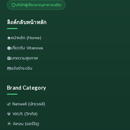
บริษัทผู้เชี่ยวชาญอาหารเสริม
ลิงค์กลับหน้าหลัก
หน้าหลัก (Home)
เกี่ยวกับ Vitanova
บทความสุขภาพ
แจ้งชำระเงิน
Brand Category
🌿 Natwell (นัทเวลล์)
💎 VitUS (วิททัส)
☀️ Airizu (แอร์ริซุ)