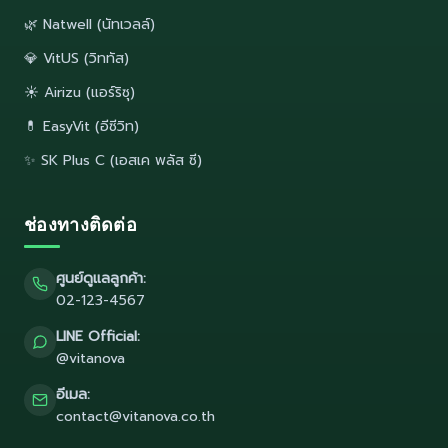
🌿 Natwell (นัทเวลล์)
💎 VitUS (วิททัส)
☀️ Airizu (แอร์ริซุ)
💊 EasyVit (อีซีวิท)
✨ SK Plus C (เอสเค พลัส ซี)
ช่องทางติดต่อ
ศูนย์ดูแลลูกค้า:
02-123-4567
LINE Official:
@vitanova
อีเมล:
contact@vitanova.co.th