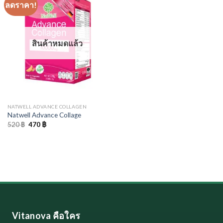
ลดราคา!
สินค้าหมดแล้ว
NATWELL ADVANCE COLLAGEN
Natwell Advance Collage
Original
Current
520
฿
470
฿
price
price
was:
is:
520 ฿.
470 ฿.
Vitanova คือใคร