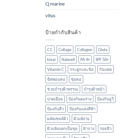
Q marine
vitus
ป้ายกำกับสินค้า
CC
Collage
Collagen
Gluta
kiear
Natwell
PA 4+
SPF 50+
Vitamin C
กระดูกและข้อ
กันแดด
ฉีดพ่อนคอ
ชุ่มคอ
ช่วยบำรุงผิวพรรณ
บำรุงผิวหน้า
ปวดเมื่อย
ป้องกันผมร่วง
ป้องกันยูวี
ป้องกันสิว
ป้องกันแสงสีฟ้า
ผลัดเซลล์ผิว
ผิวแพ้ง่าย
ผิวแห้งแตกเป็นขุย
ฝ้าจาง
รอยสิว