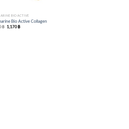
ARINE BIO ACTIVE
arine Bio Active Collagen
Original
Current
0
฿
1,170
฿
price
price
was:
is:
1,300 ฿.
1,170 ฿.