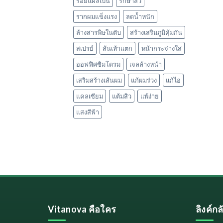
รอยแผลเป็น
รักษาสิว
รากผมแข็งแรง
ลดน้ำหนัก
ล้างสารพิษในตับ
สร้างเสริมภูมิคุ้มกัน
สเปรย์
ส้นเท้าแตก
หน้ากระจ่างใส
ออฟฟิศซิมโดรม
เจลล้างหน้า
เสริมสร้างเส้นผม
แก้ผมร่วง
แก้ไอ
แคลเซียม
แต้มสิว
แพ้ง่าย
แสงสีฟ้า
Vitanova คือใคร
ลิงค์ก