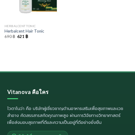
HERBALCENT TONIC
Herbalcent Hair Tonic
Original
Current
690
฿
621
฿
price
price
was:
is:
690 ฿.
621 ฿.
Vitanova คือใคร
ไวตาโนว่า
คือ บริษัทผู้เชี่ยวชาญด้านอาหารเสริมเพื่อสุขภาพและเวช
สำอาง คัดสรรสารสกัดคุณภาพสูง ผ่านการวิจัยทางวิทยาศาสตร์
เพื่อส่งมอบสุขภาพที่ดีและความเป็นอยู่ที่ดีอย่างยั่งยืน