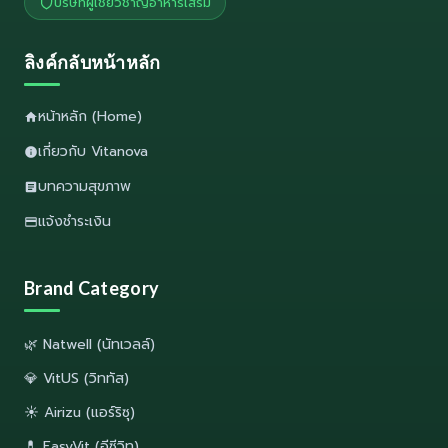
บริษัทผู้เชี่ยวชาญอาหารเสริม
ลิงค์กลับหน้าหลัก
หน้าหลัก (Home)
เกี่ยวกับ Vitanova
บทความสุขภาพ
แจ้งชำระเงิน
Brand Category
🌿 Natwell (นัทเวลล์)
💎 VitUS (วิททัส)
☀️ Airizu (แอร์ริซุ)
💊 EasyVit (อีซีวิท)