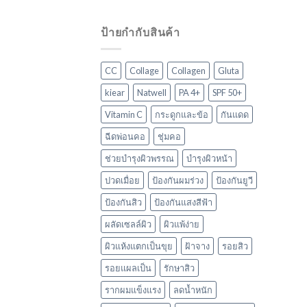
ป้ายกำกับสินค้า
CC
Collage
Collagen
Gluta
kiear
Natwell
PA 4+
SPF 50+
Vitamin C
กระดูกและข้อ
กันแดด
ฉีดพ่อนคอ
ชุ่มคอ
ช่วยบำรุงผิวพรรณ
บำรุงผิวหน้า
ปวดเมื่อย
ป้องกันผมร่วง
ป้องกันยูวี
ป้องกันสิว
ป้องกันแสงสีฟ้า
ผลัดเซลล์ผิว
ผิวแพ้ง่าย
ผิวแห้งแตกเป็นขุย
ฝ้าจาง
รอยสิว
รอยแผลเป็น
รักษาสิว
รากผมแข็งแรง
ลดน้ำหนัก