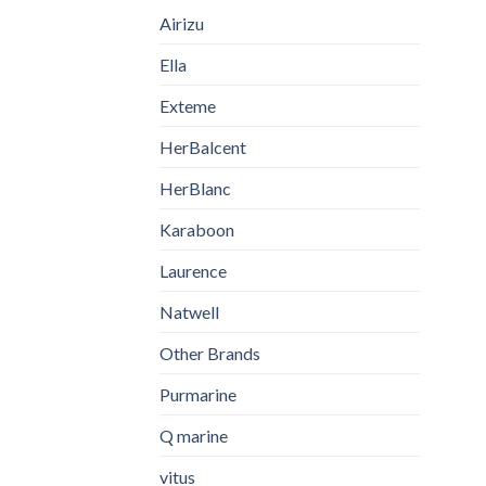
Airizu
Ella
Exteme
HerBalcent
HerBlanc
Karaboon
Laurence
Natwell
Other Brands
Purmarine
Q marine
vitus