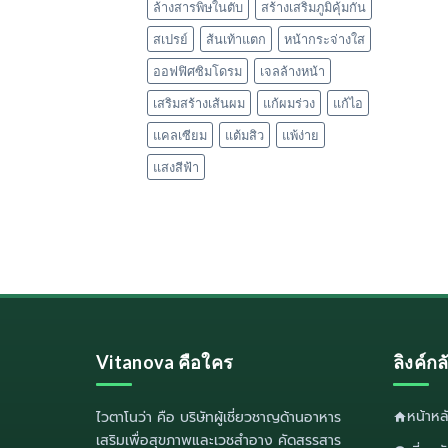
ล้างสารพิษในตับ
สร้างเสริมภูมิคุ้มกัน
สเปรย์
ส้นเท้าแตก
หน้ากระจ่างใส
ออฟฟิศซิมโดรม
เจลล้างหน้า
เสริมสร้างเส้นผม
แก้ผมร่วง
แก้ไอ
แคลเซียม
แต้มสิว
แพ้ง่าย
แสงสีฟ้า
Vitanova คือใคร
ลิงค์ก
หน้าห
ไวตาโนว่า
คือ บริษัทผู้เชี่ยวชาญด้านอาหาร
เสริมเพื่อสุขภาพและเวชสำอาง คัดสรรสาร