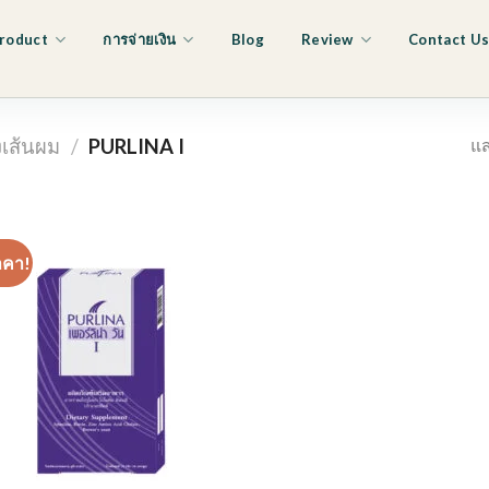
roduct
การจ่ายเงิน
Blog
Review
Contact U
แส
งเส้นผม
/
PURLINA I
าคา!