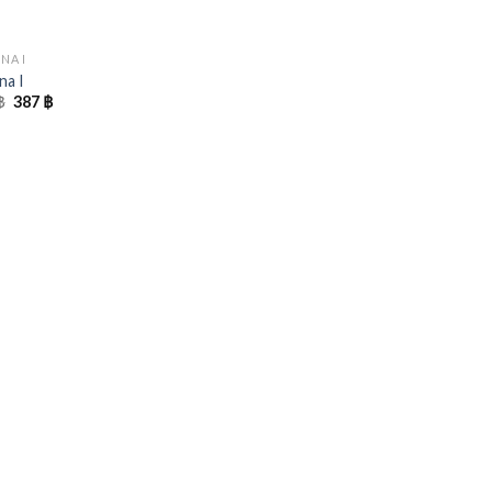
NA I
na I
Original
Current
฿
387
฿
price
price
was:
is:
430 ฿.
387 ฿.