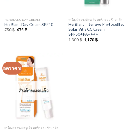
HERBLANC DAY CREAM
เครืองสำอางบำรุงผิว ลดริ้วรอย รักษาฝ้า
HerBlanc Intensive Phytocelltec
HerBlanc Day Cream SPF40
Solar Vitis CC Cream
Original
Current
750
฿
675
฿
price
price
SPF50+PA++++
was:
is:
Original
Current
1,300
฿
1,170
฿
750 ฿.
675 ฿.
price
price
was:
is:
1,300 ฿.
1,170 ฿.
ลดราคา!
สินค้าหมดแล้ว
เครืองสำอางบำรุงผิว ลดริ้วรอย รักษาฝ้า