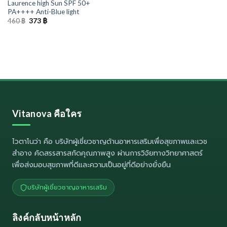
Laurence high Sun SPF 50+
PA++++ Anti-Blue light
Original
Current
460
฿
373
฿
price
price
was:
is:
460 ฿.
373 ฿.
Vitanova คือใคร
ไวตาโนว่า
คือ บริษัทผู้เชี่ยวชาญด้านอาหารเสริมเพื่อสุขภาพและเวช
สำอาง คัดสรรสารสกัดคุณภาพสูง ผ่านการวิจัยทางวิทยาศาสตร์
เพื่อส่งมอบสุขภาพที่ดีและความเป็นอยู่ที่ดีอย่างยั่งยืน
บริษัทผู้เชี่ยวชาญอาหารเสริม
ลิงค์กลับหน้าหลัก