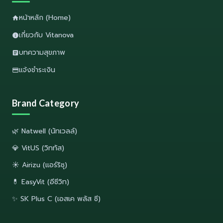
หน้าหลัก (Home)
เกี่ยวกับ Vitanova
บทความสุขภาพ
แจ้งชำระเงิน
Brand Category
🌿 Natwell (นัทเวลล์)
💎 VitUS (วิททัส)
☀️ Airizu (แอร์ริซุ)
💊 EasyVit (อีซีวิท)
✨ SK Plus C (เอสเค พลัส ซี)