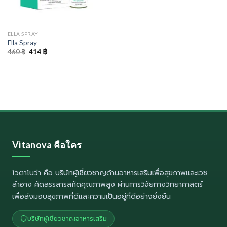
ELLA SPRAY
Ella Spray
Original
Current
460
฿
414
฿
price
price
was:
is:
460 ฿.
414 ฿.
Vitanova คือใคร
ไวตาโนว่า
คือ บริษัทผู้เชี่ยวชาญด้านอาหารเสริมเพื่อสุขภาพและเวช
สำอาง คัดสรรสารสกัดคุณภาพสูง ผ่านการวิจัยทางวิทยาศาสตร์
เพื่อส่งมอบสุขภาพที่ดีและความเป็นอยู่ที่ดีอย่างยั่งยืน
บริษัทผู้เชี่ยวชาญอาหารเสริม