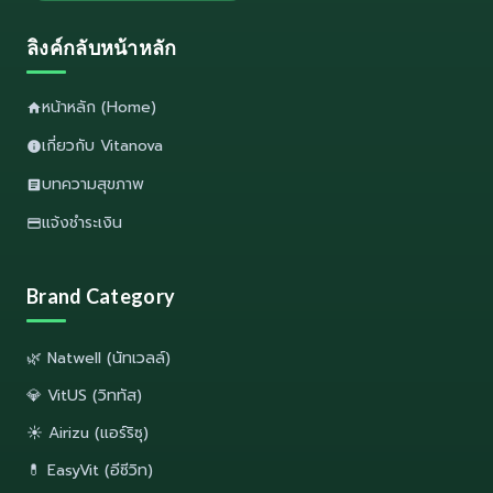
ลิงค์กลับหน้าหลัก
หน้าหลัก (Home)
เกี่ยวกับ Vitanova
บทความสุขภาพ
แจ้งชำระเงิน
Brand Category
🌿 Natwell (นัทเวลล์)
💎 VitUS (วิททัส)
☀️ Airizu (แอร์ริซุ)
💊 EasyVit (อีซีวิท)