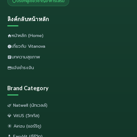
บริษัทผู้เชี่ยวชาญอาหารเสริม
ลิงค์กลับหน้าหลัก
หน้าหลัก (Home)
เกี่ยวกับ Vitanova
บทความสุขภาพ
แจ้งชำระเงิน
Brand Category
🌿 Natwell (นัทเวลล์)
💎 VitUS (วิททัส)
☀️ Airizu (แอร์ริซุ)
💊 EasyVit (อีซีวิท)