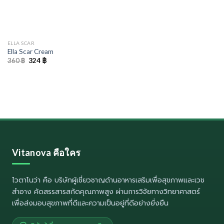
ELLA SCAR
Ella Scar Cream
Original
Current
360
฿
324
฿
price
price
was:
is:
360 ฿.
324 ฿.
Vitanova คือใคร
ไวตาโนว่า
คือ บริษัทผู้เชี่ยวชาญด้านอาหารเสริมเพื่อสุขภาพและเวช
สำอาง คัดสรรสารสกัดคุณภาพสูง ผ่านการวิจัยทางวิทยาศาสตร์
เพื่อส่งมอบสุขภาพที่ดีและความเป็นอยู่ที่ดีอย่างยั่งยืน