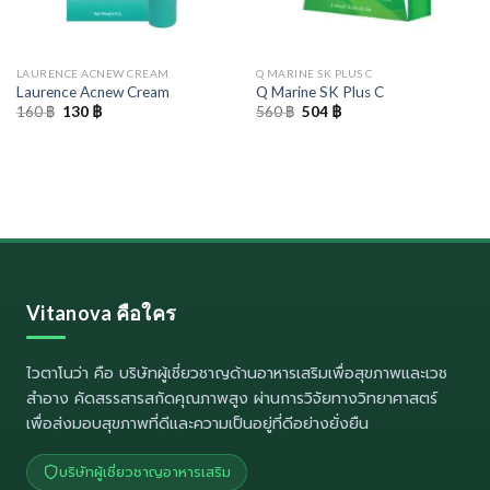
LAURENCE ACNEW CREAM
Q MARINE SK PLUS C
Laurence Acnew Cream
Q Marine SK Plus C
Original
Current
Original
Current
160
฿
130
฿
560
฿
504
฿
price
price
price
price
was:
is:
was:
is:
160 ฿.
130 ฿.
560 ฿.
504 ฿.
Vitanova คือใคร
ไวตาโนว่า
คือ บริษัทผู้เชี่ยวชาญด้านอาหารเสริมเพื่อสุขภาพและเวช
สำอาง คัดสรรสารสกัดคุณภาพสูง ผ่านการวิจัยทางวิทยาศาสตร์
เพื่อส่งมอบสุขภาพที่ดีและความเป็นอยู่ที่ดีอย่างยั่งยืน
บริษัทผู้เชี่ยวชาญอาหารเสริม