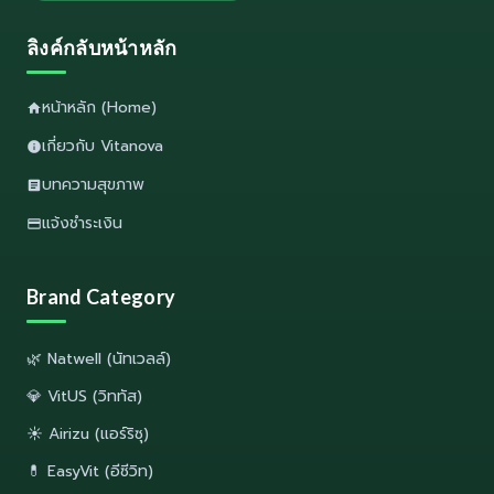
ลิงค์กลับหน้าหลัก
หน้าหลัก (Home)
เกี่ยวกับ Vitanova
บทความสุขภาพ
แจ้งชำระเงิน
Brand Category
🌿 Natwell (นัทเวลล์)
💎 VitUS (วิททัส)
☀️ Airizu (แอร์ริซุ)
💊 EasyVit (อีซีวิท)