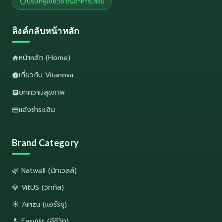
บริษัทผู้เชี่ยวชาญอาหารเสริม
ลิงค์กลับหน้าหลัก
หน้าหลัก (Home)
เกี่ยวกับ Vitanova
บทความสุขภาพ
แจ้งชำระเงิน
Brand Category
🌿 Natwell (นัทเวลล์)
💎 VitUS (วิททัส)
☀️ Airizu (แอร์ริซุ)
💊 EasyVit (อีซีวิท)