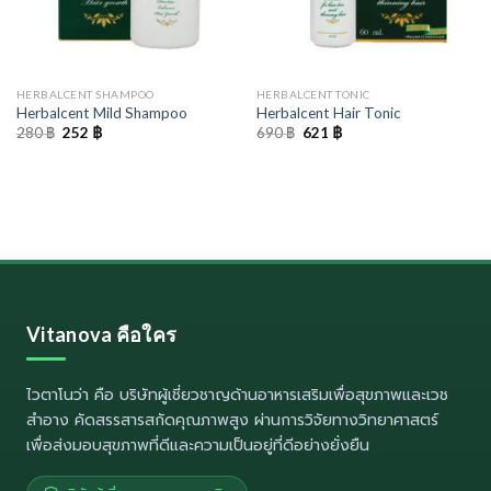
HERBALCENT SHAMPOO
HERBALCENT TONIC
Herbalcent Mild Shampoo
Herbalcent Hair Tonic
Original
Current
Original
Current
280
฿
252
฿
690
฿
621
฿
price
price
price
price
was:
is:
was:
is:
280 ฿.
252 ฿.
690 ฿.
621 ฿.
Vitanova คือใคร
ไวตาโนว่า
คือ บริษัทผู้เชี่ยวชาญด้านอาหารเสริมเพื่อสุขภาพและเวช
สำอาง คัดสรรสารสกัดคุณภาพสูง ผ่านการวิจัยทางวิทยาศาสตร์
เพื่อส่งมอบสุขภาพที่ดีและความเป็นอยู่ที่ดีอย่างยั่งยืน