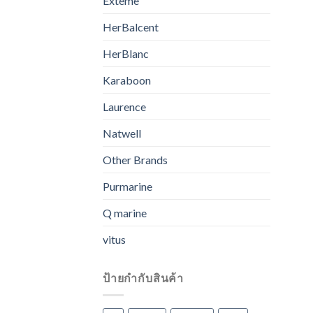
Exteme
HerBalcent
HerBlanc
Karaboon
Laurence
Natwell
Other Brands
Purmarine
Q marine
vitus
ป้ายกำกับสินค้า