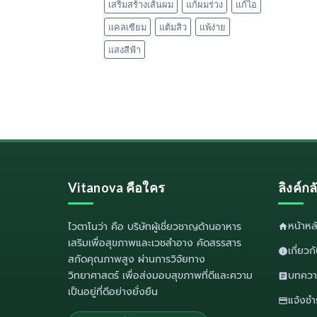
เสริมสร้างเส้นผม
แก้ผมร่วง
แก้ไอ
แคลเซียม
แต้มสิว
แพ้ง่าย
แสงสีฟ้า
Vitanova คือใคร
ลิงค์ก
หน้าห
ไวตาโนว่า
คือ บริษัทผู้เชี่ยวชาญด้านอาหาร
เสริมเพื่อสุขภาพและเวชสำอาง คัดสรรสาร
เกี่ยว
สกัดคุณภาพสูง ผ่านการวิจัยทาง
วิทยาศาสตร์ เพื่อส่งมอบสุขภาพที่ดีและความ
บทควา
เป็นอยู่ที่ดีอย่างยั่งยืน
แจ้งชำ