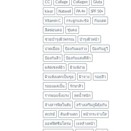
CC
Collage
Collagen
Gluta
kiear
Natwell
PA 4+
SPF 50+
Vitamin C
กระดูกและข้อ
กันแดด
ฉีดพ่อนคอ
ชุ่มคอ
ช่วยบำรุงผิวพรรณ
บำรุงผิวหน้า
ปวดเมื่อย
ป้องกันผมร่วง
ป้องกันยูวี
ป้องกันสิว
ป้องกันแสงสีฟ้า
ผลัดเซลล์ผิว
ผิวแพ้ง่าย
ผิวแห้งแตกเป็นขุย
ฝ้าจาง
รอยสิว
รอยแผลเป็น
รักษาสิว
รากผมแข็งแรง
ลดน้ำหนัก
ล้างสารพิษในตับ
สร้างเสริมภูมิคุ้มกัน
สเปรย์
ส้นเท้าแตก
หน้ากระจ่างใส
ออฟฟิศซิมโดรม
เจลล้างหน้า