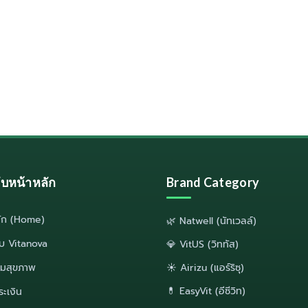
ลับหน้าหลัก
Brand Category
ลัก (Home)
🌿 Natwell (นัทเวลล์)
กับ Vitanova
💎 VitUS (วิททัส)
มสุขภาพ
☀️ Airizu (แอร์ริซุ)
💊 EasyVit (อีซีวิท)
ระเงิน