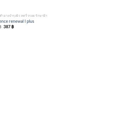
สำอางบำรุงผิว ลดริ้วรอย รักษาฝ้า
ence renewal I plus
Original
Current
฿
387
฿
price
price
was:
is:
480 ฿.
387 ฿.