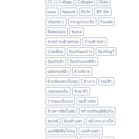
CC
Collage
Collagen
Gluta
kiear
Natwell
PA 4+
SPF 50+
Vitamin C
กระดูกและข้อ
กันแดด
ฉีดพ่อนคอ
ชุ่มคอ
ช่วยบำรุงผิวพรรณ
บำรุงผิวหน้า
ปวดเมื่อย
ป้องกันผมร่วง
ป้องกันยูวี
ป้องกันสิว
ป้องกันแสงสีฟ้า
ผลัดเซลล์ผิว
ผิวแพ้ง่าย
ผิวแห้งแตกเป็นขุย
ฝ้าจาง
รอยสิว
รอยแผลเป็น
รักษาสิว
รากผมแข็งแรง
ลดน้ำหนัก
ล้างสารพิษในตับ
สร้างเสริมภูมิคุ้มกัน
สเปรย์
ส้นเท้าแตก
หน้ากระจ่างใส
ออฟฟิศซิมโดรม
เจลล้างหน้า