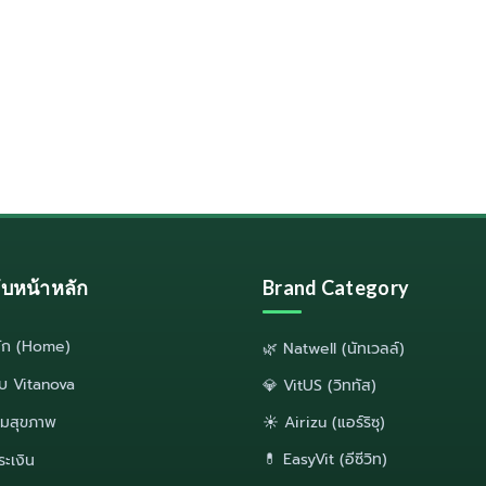
ลับหน้าหลัก
Brand Category
ลัก (Home)
🌿 Natwell (นัทเวลล์)
กับ Vitanova
💎 VitUS (วิททัส)
มสุขภาพ
☀️ Airizu (แอร์ริซุ)
💊 EasyVit (อีซีวิท)
ระเงิน