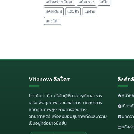
เสริมสร้างเส้นผม
แก้ผมร่วง
แก้ไอ
แคลเซียม
แต้มสิว
แพ้ง่าย
แสงสีฟ้า
Vitanova คือใคร
ลิงค์ก
หน้าห
ไวตาโนว่า
คือ บริษัทผู้เชี่ยวชาญด้านอาหาร
เสริมเพื่อสุขภาพและเวชสำอาง คัดสรรสาร
เกี่ยว
สกัดคุณภาพสูง ผ่านการวิจัยทาง
วิทยาศาสตร์ เพื่อส่งมอบสุขภาพที่ดีและความ
บทควา
เป็นอยู่ที่ดีอย่างยั่งยืน
แจ้งชำ