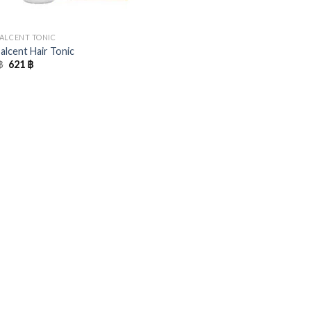
ALCENT TONIC
alcent Hair Tonic
Original
Current
฿
621
฿
price
price
was:
is:
690 ฿.
621 ฿.