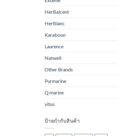
Exteme
HerBalcent
HerBlanc
Karaboon
Laurence
Natwell
Other Brands
Purmarine
Q marine
vitus
ป้ายกำกับสินค้า