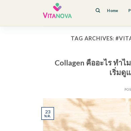
Skip
to
Home
P
content
TAG ARCHIVES:
#VIT
Collagen คืออะไร ทำไม
เริ่มด
PO
23
พ.ค.