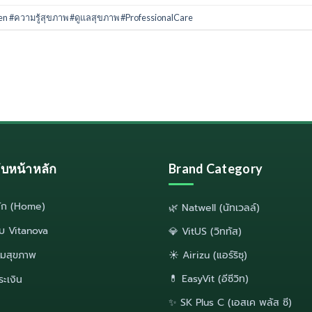
en #ความรู้สุขภาพ #ดูแลสุขภาพ #ProfessionalCare
ลับหน้าหลัก
Brand Category
ลัก (Home)
🌿 Natwell (นัทเวลล์)
กับ Vitanova
💎 VitUS (วิททัส)
มสุขภาพ
☀️ Airizu (แอร์ริซุ)
💊 EasyVit (อีซีวิท)
ระเงิน
✨ SK Plus C (เอสเค พลัส ซี)