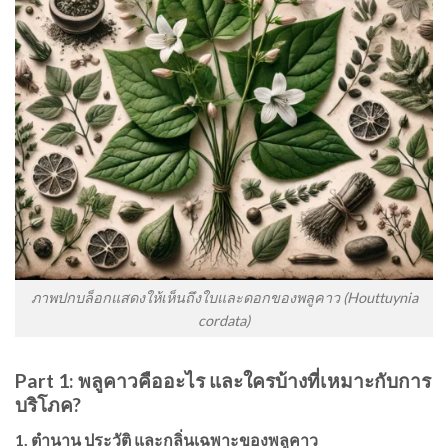
ภาพปกบล็อกแสดงให้เห็นถึงใบและดอกของพลูคาว (Houttuynia
cordata)
Part 1: พลูคาวคืออะไร และใครบ้างที่เหมาะกับการ
บริโภค?
1. ตำนาน ประวัติ และกลิ่นเฉพาะของพลูคาว