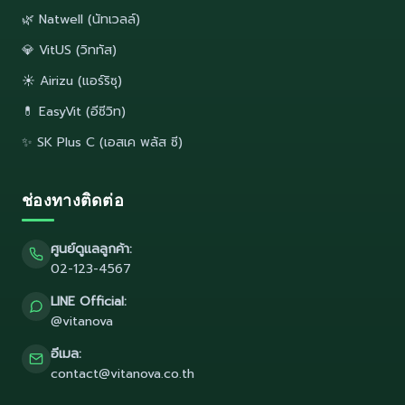
🌿 Natwell (นัทเวลล์)
💎 VitUS (วิททัส)
☀️ Airizu (แอร์ริซุ)
💊 EasyVit (อีซีวิท)
✨ SK Plus C (เอสเค พลัส ซี)
ช่องทางติดต่อ
ศูนย์ดูแลลูกค้า:
02-123-4567
LINE Official:
@vitanova
อีเมล:
contact@vitanova.co.th