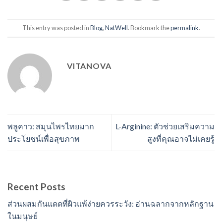
This entry was posted in
Blog
,
NatWell
. Bookmark the
permalink
.
VITANOVA
พลูคาว: สมุนไพรไทยมาก
L-Arginine: ตัวช่วยเสริมความ
ประโยชน์เพื่อสุขภาพ
สูงที่คุณอาจไม่เคยรู้
Recent Posts
ส่วนผสมกันแดดที่ผิวแพ้ง่ายควรระวัง: อ่านฉลากจากหลักฐาน
ในมนุษย์