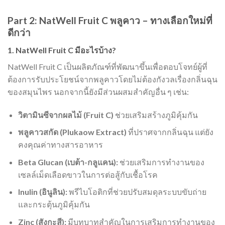
Part 2: NatWell Fruit C พลูคาว – ทางเลือกใหม่ที่
ดีกว่า
1. NatWell Fruit C มีอะไรบ้าง?
NatWell Fruit C เป็นผลิตภัณฑ์ที่พัฒนาขึ้นเพื่อตอบโจทย์ผู้ที่
ต้องการรับประโยชน์จากพลูคาวโดยไม่ต้องกังวลเรื่องกลิ่นฉุน
ของสมุนไพร นอกจากนี้ยังมีส่วนผสมสำคัญอื่น ๆ เช่น:
วิตามินซีจากผลไม้ (Fruit C)
ช่วยเสริมสร้างภูมิคุ้มกัน
พลูคาวสกัด (Plukaow Extract)
ที่ปราศจากกลิ่นฉุน แต่ยัง
คงคุณค่าทางสารอาหาร
Beta Glucan (เบต้า-กลูแคน):
ช่วยเสริมการทำงานของ
เซลล์เม็ดเลือดขาวในการต่อสู้กับเชื้อโรค
Inulin (อินูลิน):
พรีไบโอติกที่ช่วยปรับสมดุลระบบขับถ่าย
และกระตุ้นภูมิคุ้มกัน
Zinc (สังกะสี):
มีบทบาทสำคัญในการเสริมการทำงานของ