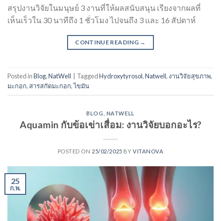
สรุปงานวิจัยในมนุษย์ 3 งานที่ให้ผลสนับสนุน เรียงจากผลที่
เห็นเร็วใน 30 นาทีถึง 1 ชั่วโมง ไปจนถึง 3 และ 16 สัปดาห์
CONTINUE READING
→
Posted in
Blog
,
NatWell
|
Tagged
Hydroxytyrosol
,
Natwell
,
งานวิจัยสุขภาพ
,
มะกอก
,
สารสกัดมะกอก
,
ไขมัน
BLOG
,
NATWELL
Aquamin กับข้อเข่าเสื่อม: งานวิจัยบอกอะไร?
POSTED ON
25/02/2025
BY
VITANOVA
25
ก.พ.