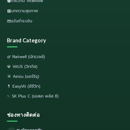
เกี่ยวกับ Vitanova
บทความสุขภาพ
แจ้งชำระเงิน
Brand Category
🌿 Natwell (นัทเวลล์)
💎 VitUS (วิททัส)
☀️ Airizu (แอร์ริซุ)
💊 EasyVit (อีซีวิท)
✨ SK Plus C (เอสเค พลัส ซี)
ช่องทางติดต่อ