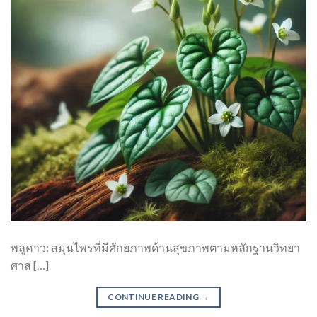
พลูคาว: สมุนไพรที่มีศักยภาพด้านสุขภาพตามหลักฐานวิทยา
ศาส […]
CONTINUE READING
→