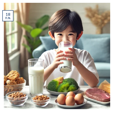
18
ก.พ.