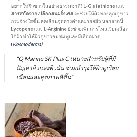
อยากให้ผิวขาวใสอย่างธรรมชาติ?
L-Glutathione
และ
สารสกัดจากเปลือกสนฝรั่งเศส
จะช่วยให้ผิวของคุณดูขาว
กระจ่างใสขึ้น ลดเลือนจุดด่างดำและรอยสิว นอกจากนี้
Lycopene
และ
L-Arginine
ยังช่วยเพิ่มการไหลเวียนเลือด
ใต้ผิว ทำให้ผิวดูขาวอมชมพูและมีเลือดฝาด
(
Kosmoderma)
“Q Marine SK Plus C เหมาะสำหรับผู้ที่มี
ปัญหาสิวและผิวมัน ช่วยบำรุงให้ผิวดูเรียบ
เนียนและสุขภาพดีขึ้น”