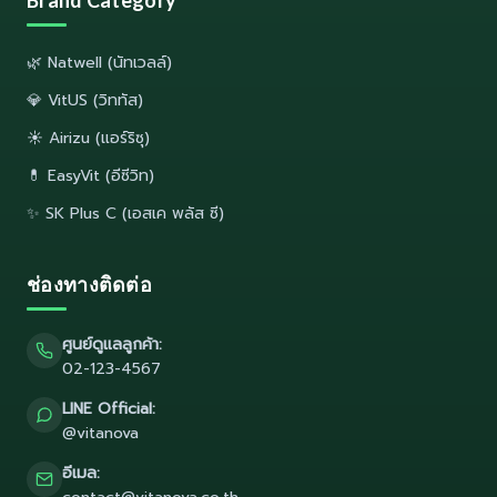
Brand Category
🌿 Natwell (นัทเวลล์)
💎 VitUS (วิททัส)
☀️ Airizu (แอร์ริซุ)
💊 EasyVit (อีซีวิท)
✨ SK Plus C (เอสเค พลัส ซี)
ช่องทางติดต่อ
ศูนย์ดูแลลูกค้า:
02-123-4567
LINE Official:
@vitanova
อีเมล: