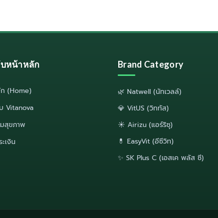
ลับหน้าหลัก
Brand Category
ลัก (Home)
🌿 Natwell (นัทเวลล์)
กับ Vitanova
💎 VitUS (วิททัส)
มสุขภาพ
☀️ Airizu (แอร์ริซุ)
💊 EasyVit (อีซีวิท)
ระเงิน
✨ SK Plus C (เอสเค พลัส ซี)