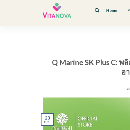
Skip
to
Home
P
content
Q Marine SK Plus C: พล
อา
PO
23
ก.ย.