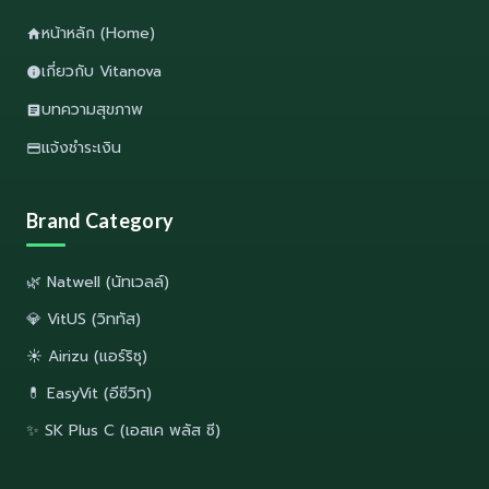
หน้าหลัก (Home)
เกี่ยวกับ Vitanova
บทความสุขภาพ
แจ้งชำระเงิน
Brand Category
🌿 Natwell (นัทเวลล์)
💎 VitUS (วิททัส)
☀️ Airizu (แอร์ริซุ)
💊 EasyVit (อีซีวิท)
✨ SK Plus C (เอสเค พลัส ซี)