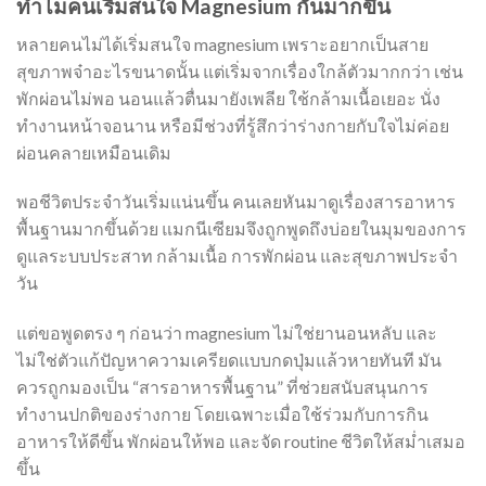
ทำไมคนเริ่มสนใจ Magnesium กันมากขึ้น
หลายคนไม่ได้เริ่มสนใจ magnesium เพราะอยากเป็นสาย
สุขภาพจ๋าอะไรขนาดนั้น แต่เริ่มจากเรื่องใกล้ตัวมากกว่า เช่น
พักผ่อนไม่พอ นอนแล้วตื่นมายังเพลีย ใช้กล้ามเนื้อเยอะ นั่ง
ทำงานหน้าจอนาน หรือมีช่วงที่รู้สึกว่าร่างกายกับใจไม่ค่อย
ผ่อนคลายเหมือนเดิม
พอชีวิตประจำวันเริ่มแน่นขึ้น คนเลยหันมาดูเรื่องสารอาหาร
พื้นฐานมากขึ้นด้วย แมกนีเซียมจึงถูกพูดถึงบ่อยในมุมของการ
ดูแลระบบประสาท กล้ามเนื้อ การพักผ่อน และสุขภาพประจำ
วัน
แต่ขอพูดตรง ๆ ก่อนว่า magnesium ไม่ใช่ยานอนหลับ และ
ไม่ใช่ตัวแก้ปัญหาความเครียดแบบกดปุ่มแล้วหายทันที มัน
ควรถูกมองเป็น “สารอาหารพื้นฐาน” ที่ช่วยสนับสนุนการ
ทำงานปกติของร่างกาย โดยเฉพาะเมื่อใช้ร่วมกับการกิน
อาหารให้ดีขึ้น พักผ่อนให้พอ และจัด routine ชีวิตให้สม่ำเสมอ
ขึ้น