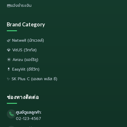
แจ้งชำระเงิน
Brand Category
🌿 Natwell (นัทเวลล์)
💎 VitUS (วิททัส)
☀️ Airizu (แอร์ริซุ)
💊 EasyVit (อีซีวิท)
✨ SK Plus C (เอสเค พลัส ซี)
ช่องทางติดต่อ
ศูนย์ดูแลลูกค้า:
02-123-4567