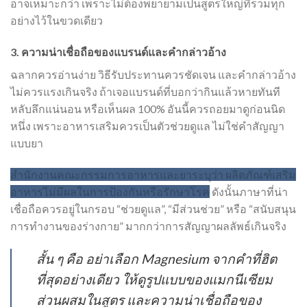
อาจเหมาะกว่า เพราะไม่ต้องพยายามเป็นสูตรใหญ่ที่รวมทุก
อย่างไว้ในขวดเดียว
3.
ความน่าเชื่อถือของแบรนด์และคำกล่าวอ้าง
ฉลากควรอ่านง่าย วิธีรับประทานควรชัดเจน และคำกล่าวอ้าง
ไม่ควรแรงเกินจริง ถ้าเจอแบรนด์ที่บอกว่ากินแล้วหายทันที
หลับลึกแน่นอน หรือเห็นผล 100% อันนี้ควรถอยมาดูก่อนนิด
หนึ่ง เพราะอาหารเสริมควรเป็นตัวช่วยดูแล ไม่ใช่คำสัญญา
แบบยา
สำนักงานคณะกรรมการอาหารและยาระบุว่า ผลิตภัณฑ์เสริม
อาหารไม่มีผลในการป้องกันหรือรักษาโรค
ดังนั้นภาษาที่น่า
เชื่อถือควรอยู่ในกรอบ “ช่วยดูแล”, “มีส่วนช่วย” หรือ “สนับสนุน
การทำงานของร่างกาย” มากกว่าการสัญญาผลลัพธ์เกินจริง
สั้น ๆ คือ อย่าเลือก Magnesium จากคำที่ฮิต
ที่สุดอย่างเดียว ให้ดูรูปแบบของแมกนีเซียม
ส่วนผสมในสูตร และความน่าเชื่อถือของ