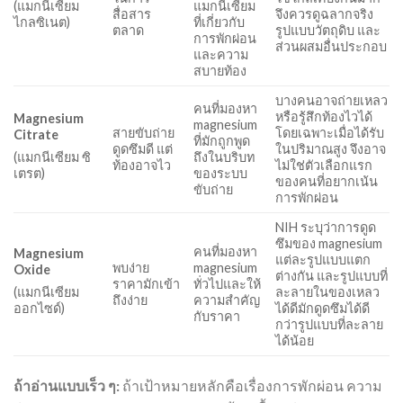
แมกนีเซียม
(แมกนีเซียม
สื่อสาร
จึงควรดูฉลากจริง
ที่เกี่ยวกับ
ไกลซิเนต)
ตลาด
รูปแบบวัตถุดิบ และ
การพักผ่อน
ส่วนผสมอื่นประกอบ
และความ
สบายท้อง
บางคนอาจถ่ายเหลว
คนที่มองหา
หรือรู้สึกท้องไวได้
Magnesium
magnesium
สายขับถ่าย
โดยเฉพาะเมื่อได้รับ
Citrate
ที่มักถูกพูด
ดูดซึมดี แต่
ในปริมาณสูง จึงอาจ
ถึงในบริบท
(แมกนีเซียม ซิ
ท้องอาจไว
ไม่ใช่ตัวเลือกแรก
ของระบบ
เตรต)
ของคนที่อยากเน้น
ขับถ่าย
การพักผ่อน
NIH ระบุว่าการดูด
ซึมของ magnesium
คนที่มองหา
Magnesium
แต่ละรูปแบบแตก
พบง่าย
magnesium
Oxide
ต่างกัน และรูปแบบที่
ราคามักเข้า
ทั่วไปและให้
ละลายในของเหลว
(แมกนีเซียม
ถึงง่าย
ความสำคัญ
ได้ดีมักดูดซึมได้ดี
ออกไซด์)
กับราคา
กว่ารูปแบบที่ละลาย
ได้น้อย
ถ้าอ่านแบบเร็ว ๆ:
ถ้าเป้าหมายหลักคือเรื่องการพักผ่อน ความ