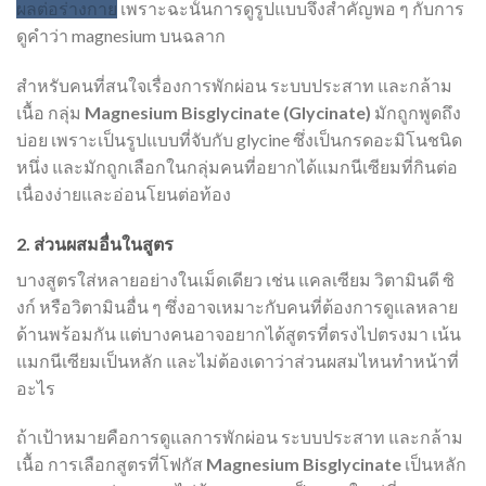
ผลต่อร่างกาย
เพราะฉะนั้นการดูรูปแบบจึงสำคัญพอ ๆ กับการ
ดูคำว่า magnesium บนฉลาก
สำหรับคนที่สนใจเรื่องการพักผ่อน ระบบประสาท และกล้าม
เนื้อ กลุ่ม
Magnesium Bisglycinate (Glycinate)
มักถูกพูดถึง
บ่อย เพราะเป็นรูปแบบที่จับกับ glycine ซึ่งเป็นกรดอะมิโนชนิด
หนึ่ง และมักถูกเลือกในกลุ่มคนที่อยากได้แมกนีเซียมที่กินต่อ
เนื่องง่ายและอ่อนโยนต่อท้อง
2.
ส่วนผสมอื่นในสูตร
บางสูตรใส่หลายอย่างในเม็ดเดียว เช่น แคลเซียม วิตามินดี ซิ
งก์ หรือวิตามินอื่น ๆ ซึ่งอาจเหมาะกับคนที่ต้องการดูแลหลาย
ด้านพร้อมกัน แต่บางคนอาจอยากได้สูตรที่ตรงไปตรงมา เน้น
แมกนีเซียมเป็นหลัก และไม่ต้องเดาว่าส่วนผสมไหนทำหน้าที่
อะไร
ถ้าเป้าหมายคือการดูแลการพักผ่อน ระบบประสาท และกล้าม
เนื้อ การเลือกสูตรที่โฟกัส
Magnesium Bisglycinate
เป็นหลัก