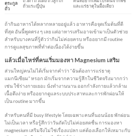
ถั่วดำ ถั่วแดง ถั่วลูกไก่
คนที่อยากเพิ่มโปรตีนจากพืช
ตระกูล
ถั่วแระญี่ปุ่น
และแร่ธาตุในมื้อเดียว
ถั่ว
ถ้ากินอาหารได้หลากหลายอยู่แล้ว อาหารคือจุดเริ่มต้นที่ดี
ที่สุด อันนี้พูดตรง ๆ เลย แต่อาหารเสริมอาจเข้ามาเป็นตัวช่วย
สำหรับบางคนที่รู้ตัวว่ากินไม่ค่อยครบ หรืออยากมี routine
การดูแลสุขภาพที่ทำต่อเนื่องได้ง่ายขึ้น
แล้วเมื่อไหร่ที่คนเริ่มมองหา Magnesium เสริม
ส่วนใหญ่คนไม่ได้เริ่มจากคำว่า “ฉันต้องการแร่ธาตุ
แมกนีเซียม” หรอก มักเริ่มจากความรู้สึกในชีวิตจริงมากกว่า
เช่น ใช้ร่างกายเยอะ นั่งทำงานนาน ออกกำลังกายแล้วกล้าม
เนื้อตึงง่าย หรืออยากดูแลระบบประสาทและการพักผ่อนให้
เป็น routine มากขึ้น
สำหรับคนที่มี busy lifestyle โดยเฉพาะคนที่นอนน้อย พักผ่อน
ไม่เป็นเวลา หรือรู้สึกว่าวันถัดไปไม่ค่อยสดชื่น การมองหา
magnesium เสริมจึงไม่ใช่เรื่องแปลก แค่ต้องเลือกให้เหมาะกับ