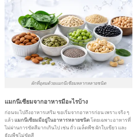
ผักที่อุดมด้วยแมกนีเซียมหลากหลายชนิด
แมกนีเซียมจากอาหารมีอะไรบ้าง
ก่อนจะไปถึงอาหารเสริม ขอเริ่มจากอาหารก่อน เพราะจริง ๆ
แล้ว
แมกนีเซียมมีอยู่ในอาหารหลายชนิด
โดยเฉพาะอาหารที่
ไม่ผ่านการขัดสีมากเกินไป เช่น ถั่ว เมล็ดพืช ผักใบเขียว และ
ธัญพืชไม่ขัดสี