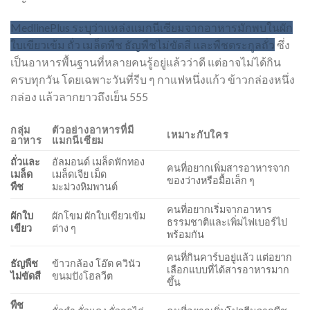
MedlinePlus ระบุว่าแหล่งแมกนีเซียมจากอาหารมักพบในผัก
ใบเขียวเข้ม ถั่ว เมล็ดพืช ธัญพืชไม่ขัดสี และพืชตระกูลถั่ว
ซึ่ง
เป็นอาหารพื้นฐานที่หลายคนรู้อยู่แล้วว่าดี แต่อาจไม่ได้กิน
ครบทุกวัน โดยเฉพาะวันที่รีบ ๆ กาแฟหนึ่งแก้ว ข้าวกล่องหนึ่ง
กล่อง แล้วลากยาวถึงเย็น 555
กลุ่ม
ตัวอย่างอาหารที่มี
เหมาะกับใคร
อาหาร
แมกนีเซียม
ถั่วและ
อัลมอนด์ เมล็ดฟักทอง
คนที่อยากเพิ่มสารอาหารจาก
เมล็ด
เมล็ดเจีย เม็ด
ของว่างหรือมื้อเล็ก ๆ
พืช
มะม่วงหิมพานต์
คนที่อยากเริ่มจากอาหาร
ผักใบ
ผักโขม ผักใบเขียวเข้ม
ธรรมชาติและเพิ่มไฟเบอร์ไป
เขียว
ต่าง ๆ
พร้อมกัน
คนที่กินคาร์บอยู่แล้ว แต่อยาก
ธัญพืช
ข้าวกล้อง โอ๊ต ควินัว
เลือกแบบที่ได้สารอาหารมาก
ไม่ขัดสี
ขนมปังโฮลวีต
ขึ้น
พืช