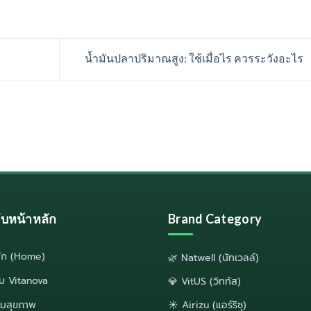
น้ำมันปลาปริมาณสูง: ใช้เมื่อไร ควรระวังอะไร
ลับหน้าหลัก
Brand Category
ลัก (Home)
🌿 Natwell (นัทเวลล์)
กับ Vitanova
💎 VitUS (วิททัส)
มสุขภาพ
☀️ Airizu (แอร์ริซุ)