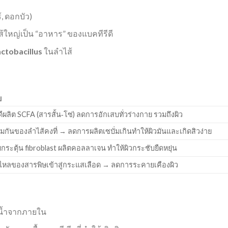
, ดอกบัว)
ส้ใหญ่เป็น “อาหาร” ของแบคทีรีดี
ctobacillus
ในลำไส้
ย
ดีผลิต SCFA (สารสั้น‑โซ่) ลดการอักเสบทั่วร่างกาย รวมถึงผิว
ุ้มกันของลำไส้คงที่ → ลดการผลิตเซบั่มเกินทำให้ผิวมันและเกิดสิวง่าย
กระตุ้น fibroblast ผลิตคอลลาเจน ทำให้ผิวกระชับยืดหยุ่น
วไหลของสารพิษเข้าสู่กระแสเลือด → ลดการระคายเคืองผิว
ิ่มน้ำจากภายใน