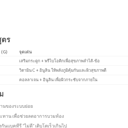
สูตร
น (G)
จุดเด่น
เสริมกระดูก + พรีไบโอติกเพื่อสุขภาพลำไส้‑ข้อ
วิตามิน C + อินูลิน ให้พลังภูมิคุ้มกันและผิวสุขภาพดี
คอลลาเจน + อินูลิน เพื่อผิวกระชับจากภายใน
สม
ทนทานของระบบย่อย
บประทาน เพื่อช่วยลดอาการบวมท้อง
นแบคทีรี “ไม่ดี” เติบโตเร็วเกินไป