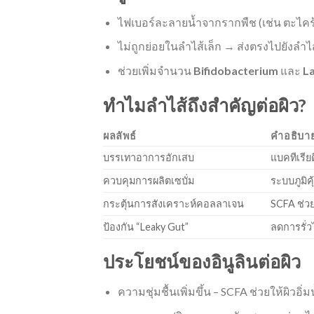
ไฟเบอร์ละลายน้ำจากรากพืช (เช่น ตะไคร้
ไม่ถูกย่อยในลำไส้เล็ก → ส่งตรงไปยังลำไ
ช่วยเพิ่มจำนวน
Bifidobacterium
และ
La
ทำไมลำไส้ถึงสำคัญต่อผิว?
ผลลัพธ์
คำอธิบา
บรรเทาอาการอักเสบ
แบคทีเรีย
ควบคุมการผลิตเซบั่ม
ระบบภูมิค
กระตุ้นการสังเคราะห์คอลลาเจน
SCFA ช่วย
ป้องกัน “Leaky Gut”
ลดการรั่
ประโยชน์ของอินูลินต่อผิว
ความชุ่มชื้นเพิ่มขึ้น – SCFA ช่วยให้ผิวอ