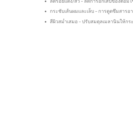
ลดรอยแดง/สิว – ลดการอักเสบของต่อมไขมั
กระชับเส้นผมและเล็บ – การดูดซึมสารอาห
สีผิวสม่ำเสมอ – ปรับสมดุลเมลานินให้ก