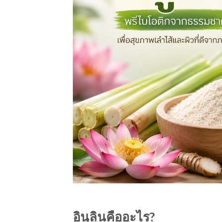
อินูลินคืออะไร?