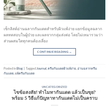
เช็กลิสต์อ่านฉลากกันแดดสำหรับผิวแพ้ง่าย แยกข้อมูลฉลาก
ผลทดสอบในผู้ป่วย และผลจากกลุ่มส่งต่อ โดยไม่เหมารวมว่า
ส่วนผสมใดทุกคนต้องเลี่ยง
CONTINUE READING
→
Posted in
Blog
|
Tagged
Journal
,
ครีมกันแดดผิวแพ้ง่าย
,
อ่านฉลากครีม
กันแดด
,
แพ้ครีมกันแดด
UNCATEGORIZED
ไขข้อสงสัย! ทำไมทากันแดด แล้วเป็นขุย?
พร้อม 5 วิธีแก้ปัญหาทากันแดดไม่เป็นคราบ