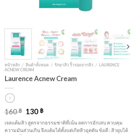
หน้าหลัก
/
สินค้าทั้งหมด
/
รักษาสิว ริ้วรอยจากสิว
/
LAURENCE
ACNEW CREAM
Laurence Acnew Cream
Original
Current
160
130
฿
฿
price
price
เจลแต้มสิว สูตรจากธรรมชาติที่เน้น ลดการอักเสบ ควบคุม
was:
is:
ความมันส่วนเกิน จึงแต้มได้ตั้งแต่เกิดสิวอุดตัน ข้อดี : สิวยุบได้
160 ฿.
130 ฿.