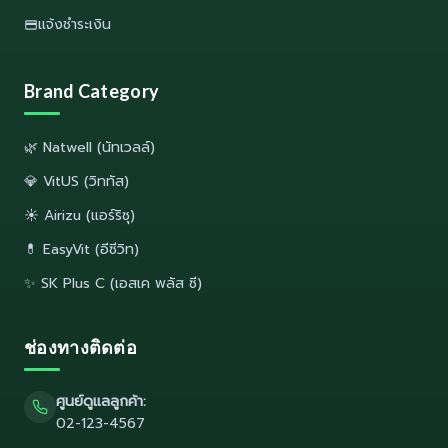
แจ้งชำระเงิน
Brand Category
🌿 Natwell (นัทเวลล์)
💎 VitUS (วิททัส)
☀️ Airizu (แอร์ริซุ)
💊 EasyVit (อีซีวิท)
✨ SK Plus C (เอสเค พลัส ซี)
ช่องทางติดต่อ
ศูนย์ดูแลลูกค้า:
02-123-4567