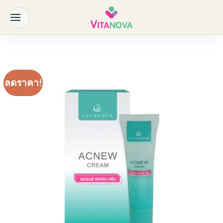
Skip
to
content
ลดราคา!