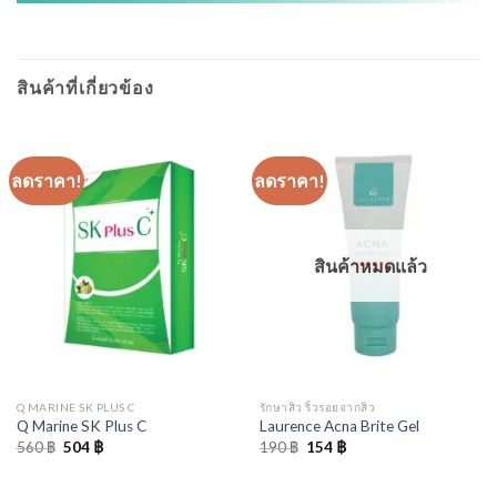
สินค้าที่เกี่ยวข้อง
ลดราคา!
ลดราคา!
สินค้าหมดแล้ว
Q MARINE SK PLUS C
รักษาสิว ริ้วรอยจากสิว
Q Marine SK Plus C
Laurence Acna Brite Gel
Original
Current
Original
Current
560
฿
504
฿
190
฿
154
฿
price
price
price
price
was:
is:
was:
is:
560 ฿.
504 ฿.
190 ฿.
154 ฿.