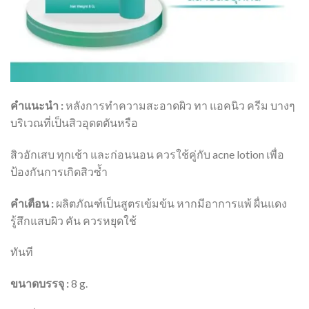
คำแนะนำ :
หลังการทำความสะอาดผิว ทา แอคนิว ครีม บางๆ
บริเวณที่เป็นสิวอุดตตันหรือ
สิวอักเสบ ทุกเช้า และก่อนนอน ควรใช้คู่กับ acne lotion เพื่อ
ป้องกันการเกิดสิวซ้ำ
คำเตือน :
ผลิตภัณฑ์เป็นสูตรเข้มข้น หากมีอาการแพ้ ผื่นแดง
รู้สึกแสบผิว คัน ควรหยุดใช้
ทันที
ขนาดบรรจุ :
8 g.