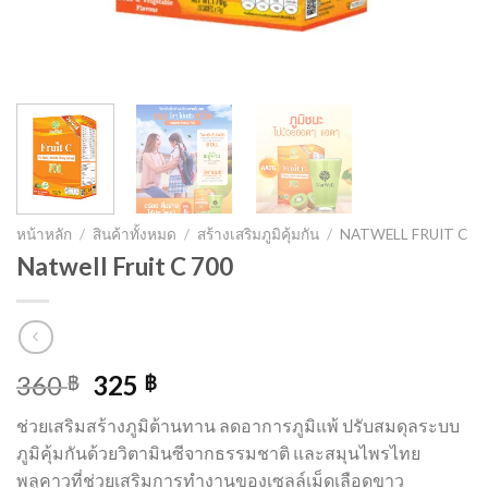
หน้าหลัก
/
สินค้าทั้งหมด
/
สร้างเสริมภูมิคุ้มกัน
/
NATWELL FRUIT C
Natwell Fruit C 700
Original
Current
360
325
฿
฿
price
price
ช่วยเสริมสร้างภูมิต้านทาน ลดอาการภูมิแพ้ ปรับสมดุลระบบ
was:
is:
ภูมิคุ้มกันด้วยวิตามินซีจากธรรมชาติ และสมุนไพรไทย
360 ฿.
325 ฿.
พลูคาวที่ช่วยเสริมการทำงานของเซลล์เม็ดเลือดขาว