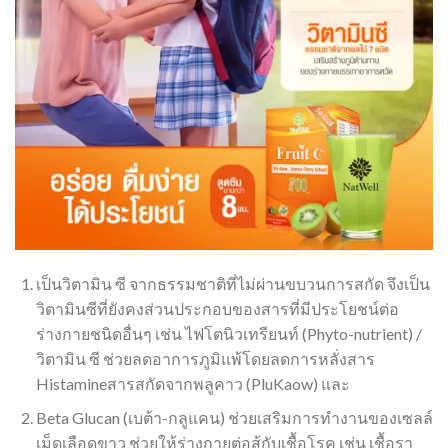
เป็นวิตามิน ซี จากธรรมชาติที่ไม่ผ่านขบวนการสกัด จึงเป็น
วิตามินซีที่ยังคงส่วนประกอบของสารที่มีประโยชน์ต่อ
ร่างกายชนิดอื่นๆ เช่น ไฟโตนิวเทรียนท์ (Phyto-nutrient) /
วิตามิน ซี ช่วยลดอาการภูมิแพ้โดยลดการหลั่งสาร
Histamineสารสกัดจากพลูคาว (PluKaow) และ
Beta Glucan (เบต้า-กลูแคน) ช่วยเสริมการทำงานของเซลล์
เม็ดเลือดขาว ช่วยให้ร่างกายต่อสู้กับเชื้อโรค เช่น เชื้อรา