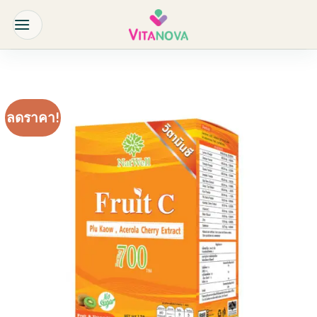
Skip
to
content
ลดราคา!