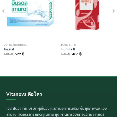
สร้างเสริมภูมิคุ้มกัน
PURLINA II
Imural
Purlina II
Original
Current
Original
Current
580
฿
522
฿
540
฿
486
฿
price
price
price
price
was:
is:
was:
is:
580 ฿.
522 ฿.
540 ฿.
486 ฿.
Vitanova คือใคร
ไวตาโนว่า
คือ บริษัทผู้เชี่ยวชาญด้านอาหารเสริมเพื่อสุขภาพและเวช
สำอาง คัดสรรสารสกัดคุณภาพสูง ผ่านการวิจัยทางวิทยาศาสตร์