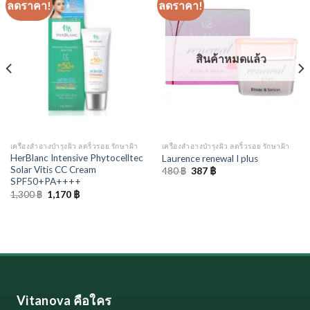
ลดราคา!
ลดราคา!
สินค้าหมดแล้ว
เครืองสำอางบำรุงผิว ลดริ้วรอย รักษาฝ้า
เครืองสำอางบำรุงผิว ลดริ้วรอย รักษาฝ้า
HerBlanc Intensive Phytocelltec
Laurence renewal I plus
Solar Vitis CC Cream
Original
Current
480
฿
387
฿
price
price
SPF50+PA++++
was:
is:
Original
Current
1,300
฿
1,170
฿
480 ฿.
387 ฿.
price
price
was:
is:
1,300 ฿.
1,170 ฿.
Vitanova คือใคร