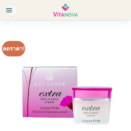
Skip
to
content
ลดราคา!