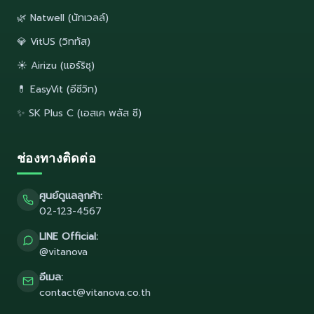
🌿 Natwell (นัทเวลล์)
💎 VitUS (วิททัส)
☀️ Airizu (แอร์ริซุ)
💊 EasyVit (อีซีวิท)
✨ SK Plus C (เอสเค พลัส ซี)
ช่องทางติดต่อ
ศูนย์ดูแลลูกค้า:
02-123-4567
LINE Official:
@vitanova
อีเมล:
contact@vitanova.co.th