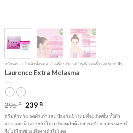
หน้าหลัก
/
สินค้าทั้งหมด
/
เครืองสำอางบำรุงผิว ลดริ้วรอย รักษาฝ้า
Laurence Extra Melasma
Original
Current
295
239
฿
฿
price
price
ครีมสำหรับ ลดฝ้าเก่าและ ป้องกันฝ้าใหม่ที่จะเกิดขึ้น ทั้งฝ้า
was:
is:
แดด และ ฝ้าจากฮอร์โมน ปลอดภัยด้วยสารสกัดจากธรรมชาติ
295 ฿.
239 ฿.
จึงไม่มีผลข้างเคียง หน้าไม่แดง