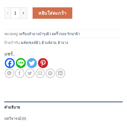
จำนวน Laurence Extra Melasma ชิ้น
หยิบใส่ตะกร้า
หมวดหมู่:
เครืองสำอางบำรุงผิว ลดริ้วรอย รักษาฝ้า
ป้ายกำกับ:
ผลัดเซลล์ผิว
,
ผิวแพ้ง่าย
,
ฝ้าจาง
แชร์..
คำอธิบาย
บทวิจารณ์ (0)