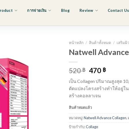
roduct
การจ่ายเงิน
Blog
Review
Contact U
หน้าหลัก
/
สินค้าทั้งหมด
/
เสริมผ
Natwell Advance
Original
Curren
520
470
฿
฿
price
price
เป็น Collagen ปริมาณสูงสุด 10,
was:
is:
ดัดแปลงโครงสร้างทำให้อยู่ใน
520 ฿.
470 ฿.
สร้างคอลลาเจน
สินค้าหมดแล้ว
หมวดหมู่:
Natwell Advance Collagen
,
ป้ายกำกับ:
Collage