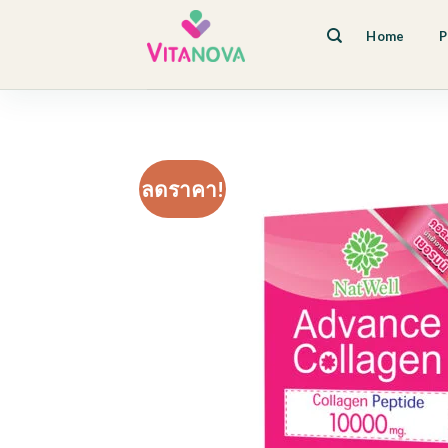
Skip
to
Home
P
content
ลดราคา!