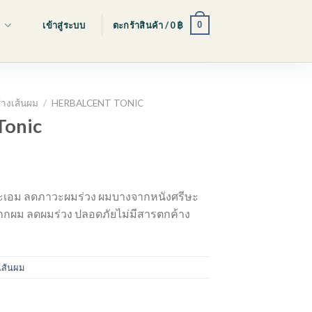
0
s
เข้าสู่ระบบ
ตะกร้าสินค้า /
0
฿
ร้างเส้นผม
/
HERBALCENT TONIC
Tonic
t
ชะเอม ลดภาวะผมร่วง ผมบางจากหนังศรีษะ
รากผม ลดผมร่วง ปลอดภัยไม่มีสารตกค้าง
งเส้นผม