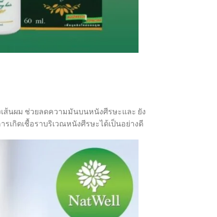
ของเส้นผม ช่วยลดความมันบนหนังศีรษะและ ยัง
รเกิดเชื้อราบริเวณหนังศีรษะได้เป็นอย่างดี