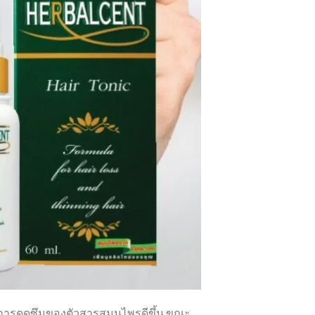
อให้การดูดซึมของตัวสารสมุนไพรดีขึ้น ขณะ