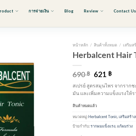
roduct
การจ่ายเงิน
Blog
Review
Contact U
หน้าหลัก
/
สินค้าทั้งหมด
/
เสริมส
Herbalcent Hair 
Original
Curren
690
621
฿
฿
price
price
สเปรย์ สูตรสมุนไพร จากราก
was:
is:
มัน และเพิ่มความแข็งแรงให้
690 ฿.
621 ฿.
สินค้าหมดแล้ว
หมวดหมู่:
Herbalcent Tonic
,
เสริมสร้า
ป้ายกำกับ:
รากผมแข็งแรง
,
แก้ผมร่วง