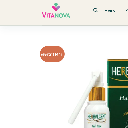
Skip
to
Home
P
content
ลดราคา!