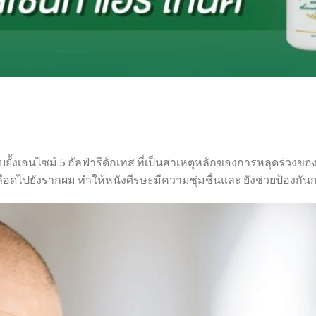
บยั้งเอนไซม์ 5 อัลฟ่ารีดักเทส ที่เป็นสาเหตุหลักของการหลุดร่วง
อดไปยังรากผม ทำให้หนังศีรษะมีความชุ่มชื่นและ ยังช่วยป้องกันกา