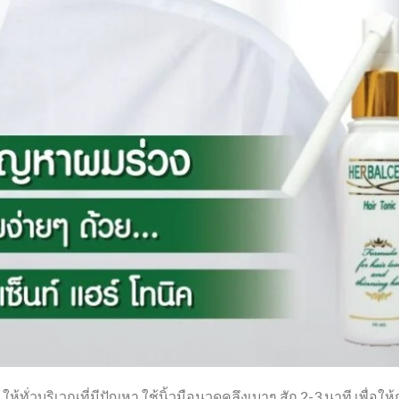
 ให้ทั่วบริเวณที่มีปัญหา ใช้นิ้วมือนวดคลึงเบาๆ สัก 2-3 นาที เพื่