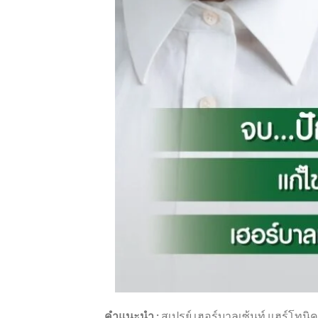
คำแนะนำ :
สเปรย์ เฮอร์บาลเซ้นท์ แฮร์โทนิค