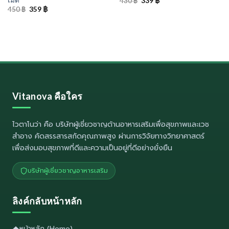
430
฿
339
฿
price
price
Original
Current
450
฿
359
฿
was:
is:
price
price
430 ฿.
339 ฿.
was:
is:
450 ฿.
359 ฿.
Vitanova คือใคร
ไวตาโนว่า
คือ บริษัทผู้เชี่ยวชาญด้านอาหารเสริมเพื่อสุขภาพและเวช
สำอาง คัดสรรสารสกัดคุณภาพสูง ผ่านการวิจัยทางวิทยาศาสตร์
เพื่อส่งมอบสุขภาพที่ดีและความเป็นอยู่ที่ดีอย่างยั่งยืน
บริษัทผู้เชี่ยวชาญอาหารเสริม
ลิงค์กลับหน้าหลัก
หน้าหลัก (Home)