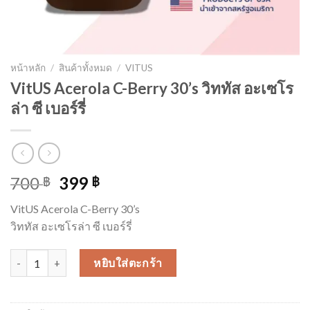
หน้าหลัก
/
สินค้าทั้งหมด
/
VITUS
VitUS Acerola C-Berry 30’s วิททัส อะเซโร
ล่า ซี เบอร์รี่
Original
Current
700
399
฿
฿
price
price
VitUS Acerola C-Berry 30’s
was:
is:
วิททัส อะเซโรล่า ซี เบอร์รี่
700 ฿.
399 ฿.
จำนวน VitUS Acerola C-Berry 30's วิททัส อะเซโรล่า ซี เบอร์รี่ ชิ้น
หยิบใส่ตะกร้า