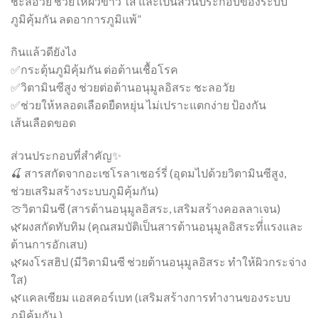
ชะลอวัย ช่วยให้ผิวขาว ใส และเป็นส่วนประกอบของระบบ
ภูมิคุ้มกัน ลดอาการภูมิแพ้”
กินแล้วดียังไง
✅กระตุ้นภูมิคุ้มกัน ต่อต้านเชื้อโรค
✅วิตามินซีสูง ช่วยต่อต้านอนุมูลอิสระ ชะลอวัย
✅ช่วยให้หลอดเลือดยืดหยุ่น ไม่เปราะแตกง่าย ป้องกัน
เส้นเลือดขอด
ส่วนประกอบที่สำคัญ✨
🍒 สารสกัดจากอะเซโรลาเชอร์รี่ (อุดมไปด้วยวิตามินซีสูง,
ช่วยเสริมสร้างระบบภูมิคุ้มกัน)
🍈วิตามินซี (สารต้านอนุมูลอิสระ, เสริมสร้างคอลลาเจน)
🌿ผงสกัดทับทิม (คุณสมบัติเป็นสารต้านอนุมูลอิสระที่่แรงและ
ต้านการอักเสบ)
🌿ผงโรสฮิป (มีวิตามินซี ช่วยต้านอนุมูลอิสระ ทำให้ผิวกระจ่าง
ใส)
🌿แคลเซียม แอสคอร์เบท (เสริมสร้างการทำงานของระบบ
ภูมิคุ้มกัน )