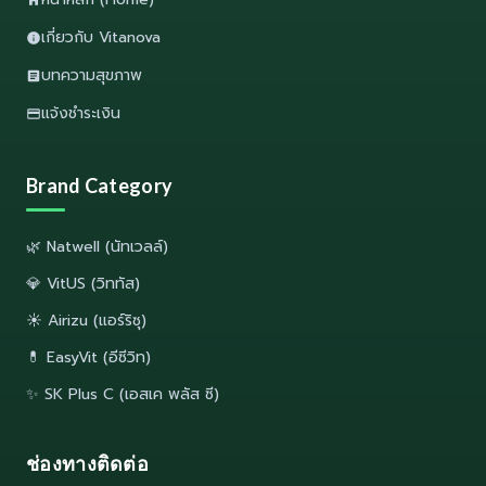
เกี่ยวกับ Vitanova
บทความสุขภาพ
แจ้งชำระเงิน
Brand Category
🌿 Natwell (นัทเวลล์)
💎 VitUS (วิททัส)
☀️ Airizu (แอร์ริซุ)
💊 EasyVit (อีซีวิท)
✨ SK Plus C (เอสเค พลัส ซี)
ช่องทางติดต่อ