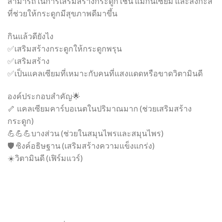
สามารถในการเสริมสร้างกระดูก เช่น แมกนีเซียม และสังกะสี
ที่ช่วยให้กระดูกมีสุขภาพดีมาขึ้น
กินแล้วดียังไง
✅เสริมสร้างกระดูกให้กระดูกพรุน
✅เสริมสร้าง
✅เป็นแคลเซียมที่เหมาะกับคนที่แสงแดดหรือขาดวิตามินดี
องค์ประกอบสำคัญ🌟
🦴 แคลเซียมคาร์บอเนตในปริมาณมาก (ช่วยเสริมสร้าง
กระดูก)
💪💪💪บางส่วน (ช่วยในสมุนไพรและสมุนไพร)
🛡️ ซิงค์อธิษฐาน (เสริมสร้างความแข็งแกร่ง)
☀️วิตามินดี (เฟิร์มแวร์)