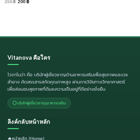
price
price
Original
Current
250
฿
200
฿
was:
is:
price
price
700 ฿.
399 ฿.
was:
is:
250 ฿.
200 ฿.
Vitanova คือใคร
ไวตาโนว่า
คือ บริษัทผู้เชี่ยวชาญด้านอาหารเสริมเพื่อสุขภาพและเวช
สำอาง คัดสรรสารสกัดคุณภาพสูง ผ่านการวิจัยทางวิทยาศาสตร์
เพื่อส่งมอบสุขภาพที่ดีและความเป็นอยู่ที่ดีอย่างยั่งยืน
บริษัทผู้เชี่ยวชาญอาหารเสริม
ลิงค์กลับหน้าหลัก
หน้าหลัก (Home)