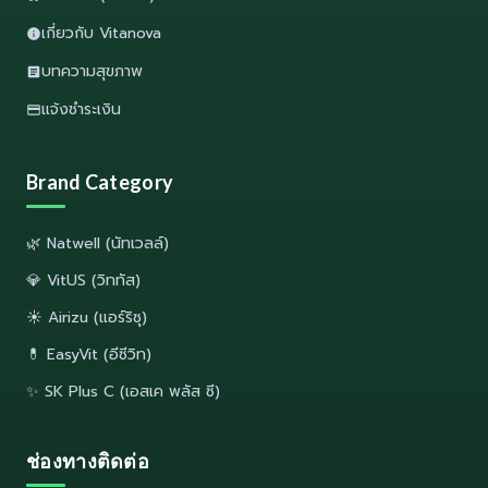
เกี่ยวกับ Vitanova
บทความสุขภาพ
แจ้งชำระเงิน
Brand Category
🌿 Natwell (นัทเวลล์)
💎 VitUS (วิททัส)
☀️ Airizu (แอร์ริซุ)
💊 EasyVit (อีซีวิท)
✨ SK Plus C (เอสเค พลัส ซี)
ช่องทางติดต่อ