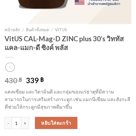
หน้าหลัก
/
สินค้าทั้งหมด
/
VITUS
VitUS CAL-Mag-D ZINC plus 30’s วิททัส
แคล-แมก-ดี ซิงค์ พลัส
Original
Current
430
339
฿
฿
price
price
แคลเซียม และวิตามินดี และกลุ่มของแร่ธาตุที่มีความ
was:
is:
สามารถในการเสริมสร้างกระดูก เช่น แมกนีเซียม และสังกะสี
430 ฿.
339 ฿.
ที่ช่วยให้กระดูกมีสุขภาพดีมาขึ้น
จำนวน VitUS CAL-Mag-D ZINC plus 30's วิททัส แคล-แมก-ดี ซิงค์ พลั
หยิบใส่ตะกร้า