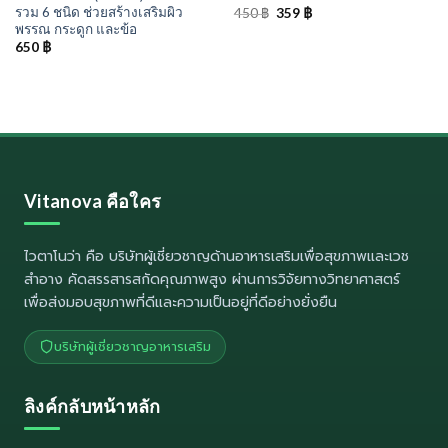
รวม 6 ชนิด ช่วยสร้างเสริมผิว
Original
Current
450
฿
359
฿
price
price
พรรณ กระดูก และข้อ
was:
is:
650
฿
450 ฿.
359 ฿.
Vitanova คือใคร
ไวตาโนว่า
คือ บริษัทผู้เชี่ยวชาญด้านอาหารเสริมเพื่อสุขภาพและเวช
สำอาง คัดสรรสารสกัดคุณภาพสูง ผ่านการวิจัยทางวิทยาศาสตร์
เพื่อส่งมอบสุขภาพที่ดีและความเป็นอยู่ที่ดีอย่างยั่งยืน
บริษัทผู้เชี่ยวชาญอาหารเสริม
ลิงค์กลับหน้าหลัก