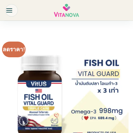
Skip
to
content
ลดราคา!