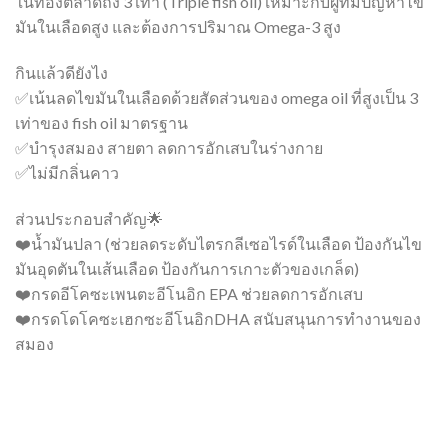
ในท้องตลาดถึง 3 เท่า (Triple fish oil) เหมาะกับผู้ที่มีปัญหาไข
มันในเลือดสูง และต้องการปริมาณ Omega-3 สูง
กินแล้วดียังไง
✅เน้นลดไขมันในเลือดด้วยสัดส่วนของ omega oil ที่สูงเป็น 3
เท่าของ fish oil มาตรฐาน
✅บำรุงสมอง สายตา ลดการอักเสบในร่างกาย
✅ไม่มีกลิ่นคาว
ส่วนประกอบสำคัญ🌟
❤️น้ำมันปลา (ช่วยลดระดับไตรกลีเซอไรด์ในเลือด ป้องกันไข
มันอุดตันในเส้นเลือด ป้องกันการเกาะตัวของเกล็ด)
❤️กรดอีโคซะเพนตะอีโนอิก EPA ช่วยลดการอักเสบ
❤️กรดโดโคซะเฮกซะอีโนอิกDHA สนับสนุนการทำงานของ
สมอง