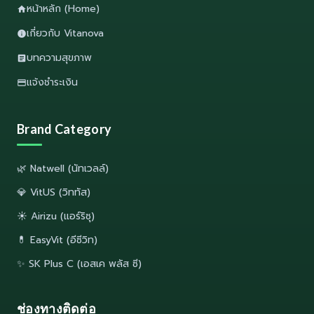
หน้าหลัก (Home)
เกี่ยวกับ Vitanova
บทความสุขภาพ
แจ้งชำระเงิน
Brand Category
🌿 Natwell (นัทเวลล์)
💎 VitUS (วิททัส)
☀️ Airizu (แอร์ริซุ)
💊 EasyVit (อีซีวิท)
✨ SK Plus C (เอสเค พลัส ซี)
ช่องทางติดต่อ