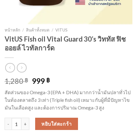
หน้าหลัก
/
สินค้าทั้งหมด
/
VITUS
VitUS Fish oil Vital Guard 30’s วิททัส ฟิช
ออยล์ ไวทัลการ์ด
Original
Current
1,280
999
฿
฿
price
price
สัดส่วนของ Omega-3 (EPA + DHA) มากกว่าน้ำมันปลาทั่วไป
was:
is:
ในท้องตลาดถึง 3 เท่า (Triple fish oil) เหมาะกับผู้ที่มีปัญหาไข
1,280 ฿.
999 ฿.
มันในเลือดสูง และต้องการปริมาณ Omega-3 สูง
จำนวน VitUS Fish oil Vital Guard 30's วิททัส ฟิชออยล์ ไวทัลการ์ด ชิ้
หยิบใส่ตะกร้า