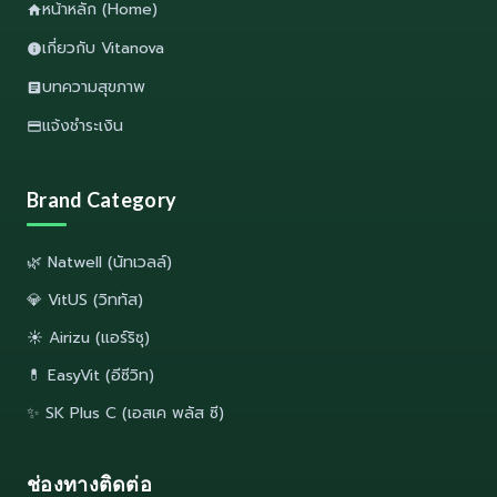
หน้าหลัก (Home)
เกี่ยวกับ Vitanova
บทความสุขภาพ
แจ้งชำระเงิน
Brand Category
🌿 Natwell (นัทเวลล์)
💎 VitUS (วิททัส)
☀️ Airizu (แอร์ริซุ)
💊 EasyVit (อีซีวิท)
✨ SK Plus C (เอสเค พลัส ซี)
ช่องทางติดต่อ