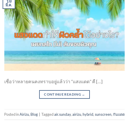
18
มี.ค.
เชื่อว่าหลายคนคงทราบอยู่แล้วว่า “แสงแดด” คื […]
CONTINUE READING
→
Posted in
Airizu
,
Blog
|
Tagged
air.sunday
,
airizu
,
hybrid
,
sunscreen
,
กันแดด