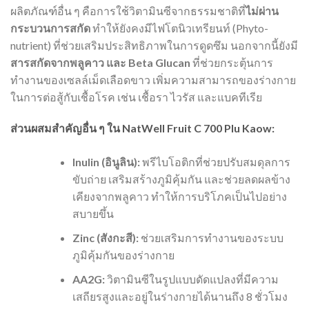
ผลิตภัณฑ์อื่น ๆ คือการใช้วิตามินซีจากธรรมชาติที่
ไม่ผ่าน
กระบวนการสกัด
ทำให้ยังคงมีไฟโตนิวเทรียนท์ (Phyto-
nutrient) ที่ช่วยเสริมประสิทธิภาพในการดูดซึม นอกจากนี้ยังมี
สารสกัดจากพลูคาว และ Beta Glucan
ที่ช่วยกระตุ้นการ
ทำงานของเซลล์เม็ดเลือดขาว เพิ่มความสามารถของร่างกาย
ในการต่อสู้กับเชื้อโรค เช่น เชื้อรา ไวรัส และแบคทีเรีย
ส่วนผสมสำคัญอื่น ๆ ใน NatWell Fruit C 700 Plu Kaow:
Inulin (อินูลิน):
พรีไบโอติกที่ช่วยปรับสมดุลการ
ขับถ่าย เสริมสร้างภูมิคุ้มกัน และช่วยลดผลข้าง
เคียงจากพลูคาว ทำให้การบริโภคเป็นไปอย่าง
สบายขึ้น
Zinc (สังกะสี):
ช่วยเสริมการทำงานของระบบ
ภูมิคุ้มกันของร่างกาย
AA2G:
วิตามินซีในรูปแบบดัดแปลงที่มีความ
เสถียรสูงและอยู่ในร่างกายได้นานถึง 8 ชั่วโมง