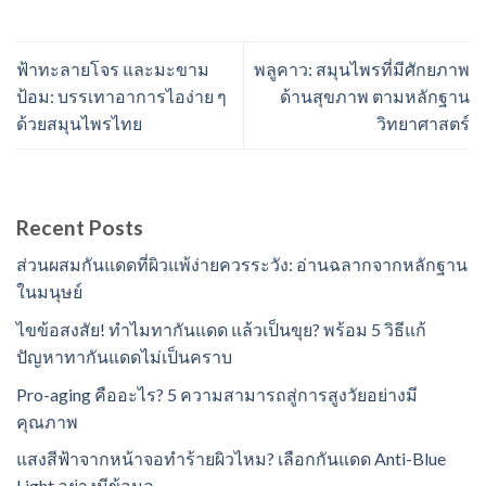
ฟ้าทะลายโจร และมะขาม
พลูคาว: สมุนไพรที่มีศักยภาพ
ป้อม: บรรเทาอาการไอง่าย ๆ
ด้านสุขภาพ ตามหลักฐาน
ด้วยสมุนไพรไทย
วิทยาศาสตร์
Recent Posts
ส่วนผสมกันแดดที่ผิวแพ้ง่ายควรระวัง: อ่านฉลากจากหลักฐาน
ในมนุษย์
ไขข้อสงสัย! ทำไมทากันแดด แล้วเป็นขุย? พร้อม 5 วิธีแก้
ปัญหาทากันแดดไม่เป็นคราบ
Pro-aging คืออะไร? 5 ความสามารถสู่การสูงวัยอย่างมี
คุณภาพ
แสงสีฟ้าจากหน้าจอทำร้ายผิวไหม? เลือกกันแดด Anti-Blue
Light อย่างมีข้อมูล