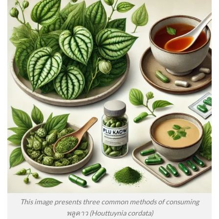
This image presents three common methods of consuming
พลูคาว (Houttuynia cordata)