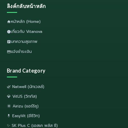
ลิงค์กลับหน้าหลัก
หน้าหลัก (Home)
เกี่ยวกับ Vitanova
บทความสุขภาพ
แจ้งชำระเงิน
Brand Category
🌿 Natwell (นัทเวลล์)
💎 VitUS (วิททัส)
☀️ Airizu (แอร์ริซุ)
💊 EasyVit (อีซีวิท)
✨ SK Plus C (เอสเค พลัส ซี)